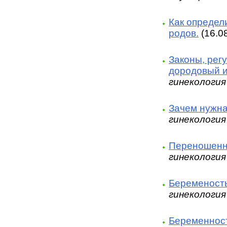
Как определ
родов.
(16.0
Законы, рег
дородовый и
гинекология
Зачем нужна
гинекология
Переношенн
гинекология
Беременость 
гинекология
Беременност