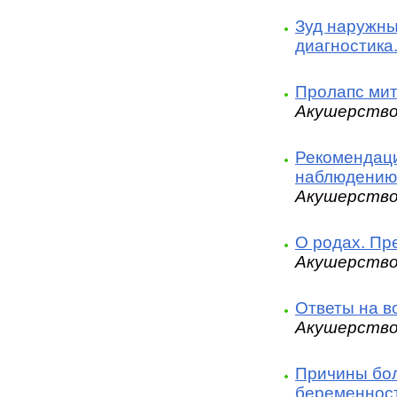
Зуд наружны
диагностика
Пролапс мит
Акушерство
Рекомендаци
наблюдению 
Акушерство
О родах. Пр
Акушерство
Ответы на в
Акушерство
Причины бол
беременност