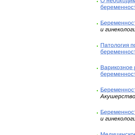
О необходим
беременнос
Беременност
и гинеколог
Патология п
беременнос
Варикозное 
беременнос
Беременност
Акушерство
Беременност
и гинеколог
Медицинско