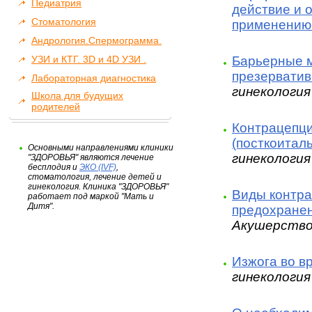
Педиатрия
действие и 
Стоматология
применению
Андрология.Спермограмма.
Барьерные м
УЗИ и КТГ. 3D и 4D УЗИ .
презервативо
Лабораторная диагностика
гинекология
Школа для будущих
родителей
Контрацепци
(посткоитал
Основными направлениями клиники
гинекология
"ЗДОРОВЬЯ" являются лечение
бесплодия и
ЭКО (IVF)
,
стоматология, лечение детей и
гинекология. Клиника "ЗДОРОВЬЯ"
Виды контра
работает под маркой "Мать и
Дитя".
предохранен
Акушерство
Изжога во в
гинекология