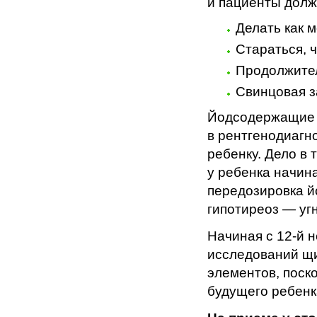
и пациенты дол
Делать как 
Стараться, 
Продолжител
Свинцовая з
Йодсодержащие к
в рентгенодиагн
ребенку. Дело в 
у ребенка начин
передозировка й
гипотиреоз — уг
Начиная с 12-й 
исследований щ
элементов, поск
будущего ребенк