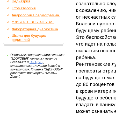
Педиатрия
сознательно сле
Стоматология
к сожалению, ни
Андрология.Спермограмма.
от несчастных с
УЗИ и КТГ. 3D и 4D УЗИ .
Болезни нужно ле
Лабораторная диагностика
будущему ребен
Школа для будущих
Это беспокойств
родителей
что идет на пол
оказаться опасн
Основными направлениями клиники
ребенка.
"ЗДОРОВЬЯ" являются лечение
бесплодия и
ЭКО (IVF)
,
Рентгеновские л
стоматология, лечение детей и
гинекология. Клиника "ЗДОРОВЬЯ"
препараты отриц
работает под маркой "Мать и
Дитя".
на будущего мал
до 80 процентов
в крови матери п
будущего ребенк
впадать в панику
может означать 