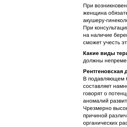
При возникнове
женщина обязате
акушеру-гинеколо
При консультаци
на наличие берем
сможет учесть э
Какие виды тер
должны непремен
Рентгеновская 
В подавляющем 
составляет намн
говорят о потен
аномалий развит
Чрезмерно высок
причиной различ
органических ра