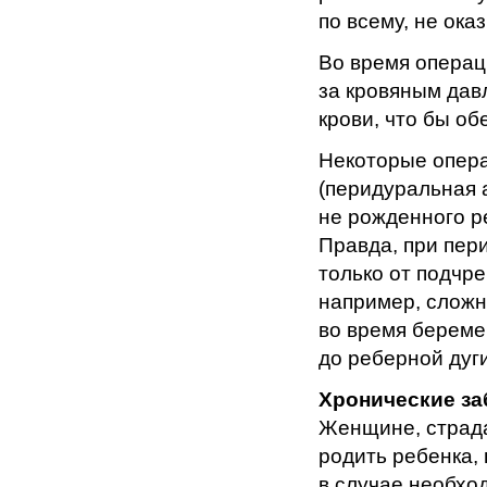
по всему, не ока
Во время операц
за кровяным дав
крови, что бы о
Некоторые опера
(перидуральная а
не рожденного р
Правда, при пер
только от подчр
например, сложн
во время береме
до реберной дуги
Хронические за
Женщине, страд
родить ребенка,
в случае необхо