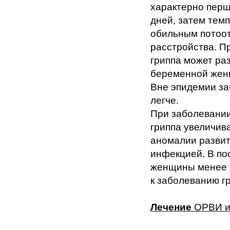
характерно перше
дней, затем темп
обильным потоот
расстройства. П
гриппа может ра
беременной жен
Вне эпидемии за
легче.
При заболевании
гриппа увеличив
аномалии развит
инфекцией. В по
женщины менее у
к заболеванию г
Лечение
ОРВИ и 