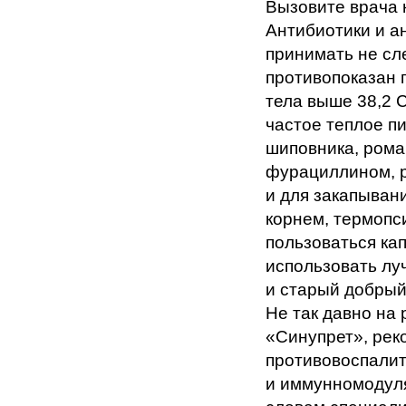
Вызовите врача 
Антибиотики и а
принимать не сле
противопоказан 
тела выше 38,2 
частое теплое пи
шиповника, рома
фурациллином, р
и для закапыван
корнем, термопс
пользоваться кап
использовать лу
и старый добры
Не так давно на
«Синупрет», ре
противовоспалит
и иммунномодуля