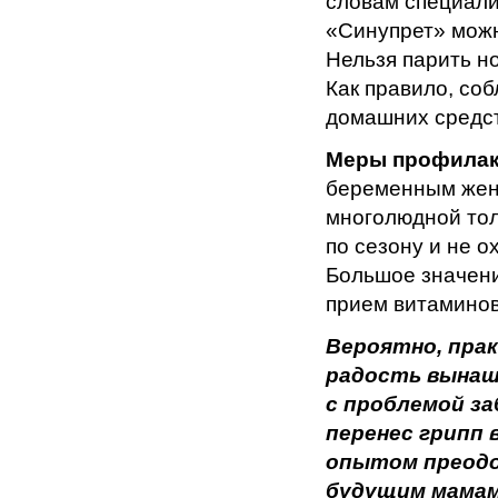
словам специали
«Синупрет» можно
Нельзя парить но
Как правило, со
домашних средст
Меры профилак
беременным женщ
многолюдной тол
по сезону и не 
Большое значени
прием витаминов
Вероятно, пра
радость вынаш
с проблемой за
перенес грипп 
опытом преодо
будущим мамам