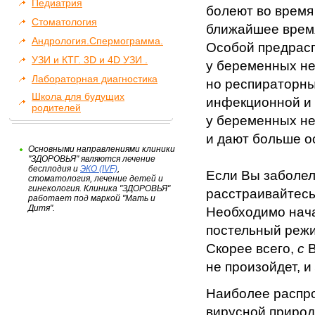
Педиатрия
болеют во время
Стоматология
ближайшее время
Андрология.Спермограмма.
Особой предрас
УЗИ и КТГ. 3D и 4D УЗИ .
у беременных не
Лабораторная диагностика
но респираторн
Школа для будущих
инфекционной и
родителей
у беременных не
и дают больше о
Основными направлениями клиники
"ЗДОРОВЬЯ" являются лечение
бесплодия и
ЭКО (IVF)
,
Если Вы заболели
стоматология, лечение детей и
гинекология. Клиника "ЗДОРОВЬЯ"
расстраивайтесь
работает под маркой "Мать и
Дитя".
Необходимо нача
постельный реж
Скорее всего,
с
В
не произойдет, и
Наиболее распр
вирусной природ