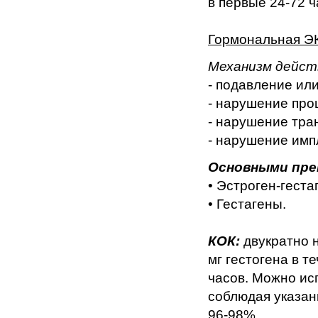
в первые 24-72 ч
Гормональная ЭК
Механизм дейст
- подавление ил
- нарушение про
- нарушение тра
- нарушение имп
Основными пре
• Эстроген-геста
• Гестагены.
КОК:
двукратно н
мг гестогена в т
часов. Можно исп
соблюдая указан
96-98%