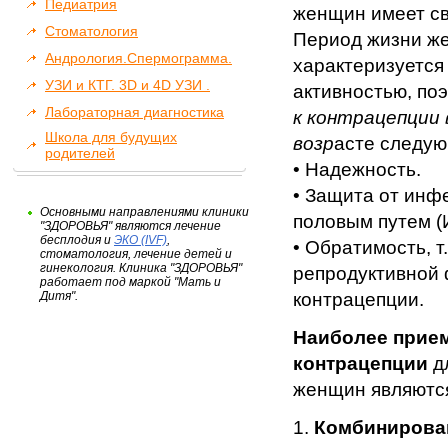
Педиатрия
женщин имеет св
Стоматология
Период жизни ж
Андрология.Спермограмма.
характеризуется
УЗИ и КТГ. 3D и 4D УЗИ .
активностью, по
Лабораторная диагностика
к контрацепции
Школа для будущих
возр
асте следу
родителей
• Надежность.
• Защита от инф
Основными направлениями клиники
половым путем (
"ЗДОРОВЬЯ" являются лечение
бесплодия и
ЭКО (IVF)
,
• Обратимость, т
стоматология, лечение детей и
гинекология. Клиника "ЗДОРОВЬЯ"
репродуктивной 
работает под маркой "Мать и
Дитя".
контрацепции.
Наиболее прие
контрацепции
д
женщин являютс
1.
Комбинирова