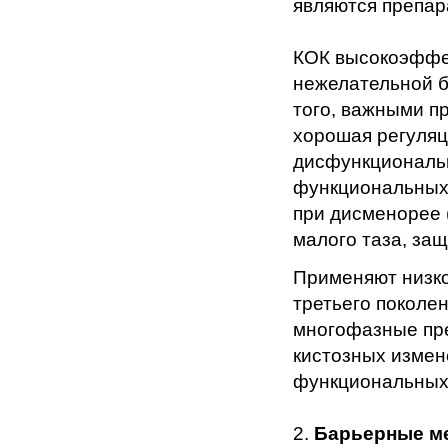
являются препа
КОК высокоэффе
нежелательной б
того, важными п
хорошая регуляц
дисфункциональ
функциональных 
при дисменорее 
малого таза, за
Применяют низк
третьего поколе
многофазные пр
кистозных измен
функциональных 
2.
Барьерные м