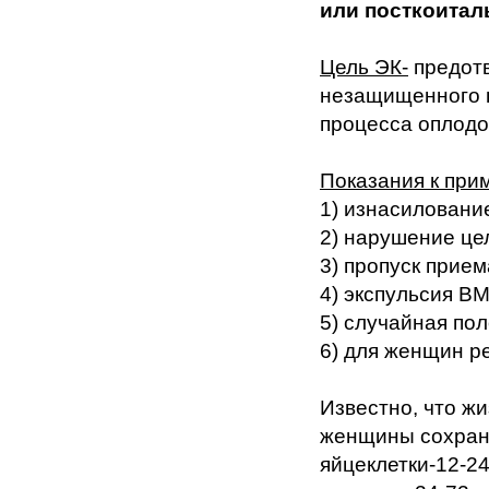
или посткоитал
Цель ЭК-
предот
незащищенного п
процесса оплодо
Показания к при
1) изнасиловани
2) нарушение це
3) пропуск прие
4) экспульсия В
5) случайная по
6) для женщин р
Известно, что ж
женщины сохраня
яйцеклетки-12-2