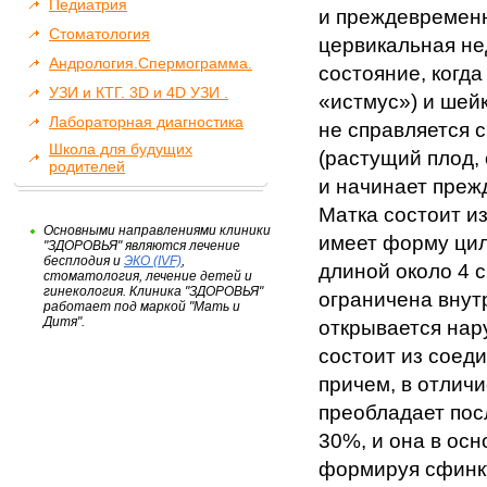
Педиатрия
и преждевремен
Стоматология
цервикальная не
Андрология.Спермограмма.
состояние, когд
УЗИ и КТГ. 3D и 4D УЗИ .
«истмус») и шейк
Лабораторная диагностика
не справляется 
Школа для будущих
(растущий плод,
родителей
и начинает преж
Матка состоит из
Основными направлениями клиники
имеет форму цил
"ЗДОРОВЬЯ" являются лечение
бесплодия и
ЭКО (IVF)
,
длиной около 4 с
стоматология, лечение детей и
гинекология. Клиника "ЗДОРОВЬЯ"
ограничена внут
работает под маркой "Мать и
Дитя".
открывается нар
состоит из соед
причем, в отличи
преобладает пос
30%, и она в осн
формируя сфинкт