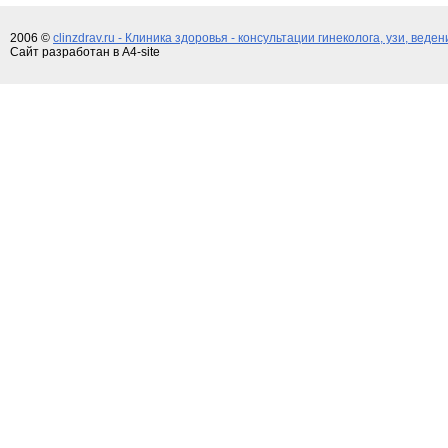
2006 ©
clinzdrav.ru - Клиника здоровья - консультации гинеколога, узи, веде
Сайт разработан в A4-site