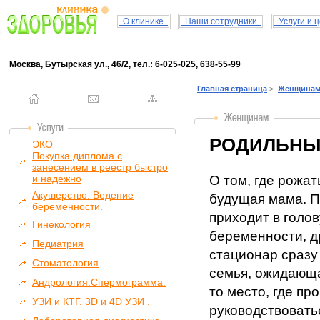
О клинике
Наши сотрудники
Услуги и 
Москва, Бутырская ул., 46/2, тел.: 6-025-025, 638-55-99
Главная страница
Женщина
>
РОДИЛЬНЫ
ЭКО
Покупка диплома с
занесением в реестр быстро
и надежно
О том, где рожат
Акушерство. Ведение
будущая мама. П
беременности.
приходит в голов
Гинекология
беременности, д
Педиатрия
стационар сразу
Стоматология
семья, ожидающа
Андрология.Спермограмма.
то место, где пр
УЗИ и КТГ. 3D и 4D УЗИ .
руководствовать