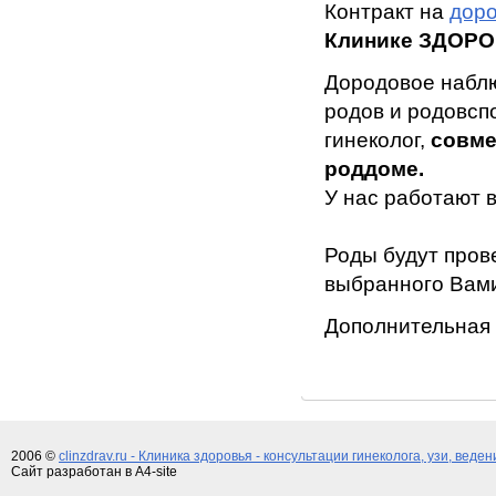
Контракт на
дор
Клинике ЗДОР
Дородовое наблю
родов и родовсп
гинеколог,
совм
роддоме.
У нас работают 
Роды будут пров
выбранного Вам
Дополнительная 
2006 ©
clinzdrav.ru - Клиника здоровья - консультации гинеколога, узи, веде
Сайт разработан в A4-site