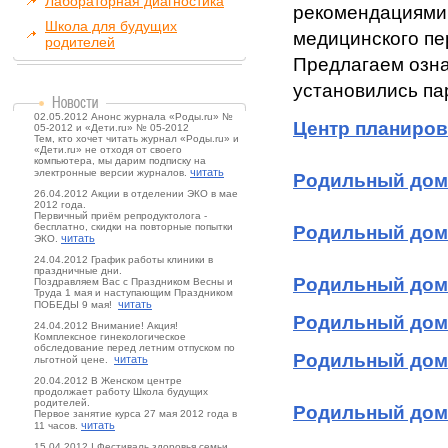
Лабораторная диагностика
рекомендациями 
Школа для будущих
медицинского пе
родителей
Предлагаем озна
установились п
02.05.2012 Анонс журнала «Роды.ru» №
Центр планиров
05-2012 и «Дети.ru» № 05-2012
Тем, кто хочет читать журнал «Роды.ru» и
«Дети.ru» не отходя от своего
компьютера, мы дарим подписку на
читать
электронные версии журналов.
Родильный дом
26.04.2012 Акции в отделении ЭКО в мае
2012 года.
Первичный приём репродуктолога -
бесплатно, скидки на повторные попытки
Родильный дом
читать
ЭКО.
24.04.2012 График работы клиники в
праздничные дни.
Родильный дом
Поздравляем Вас с Праздником Весны и
Труда 1 мая и наступающим Праздником
читать
ПОБЕДЫ 9 мая!
Родильный дом 
24.04.2012 Внимание! Акция!
Комплексное гинекологическое
обследование перед летним отпуском по
Родильный дом
читать
льготной цене.
20.04.2012 В Женском центре
продолжает работу Школа будущих
родителей.
Родильный дом
Первое занятие курса 27 мая 2012 года в
читать
11 часов.
15.04.2012 I Фестиваль здоровья семьи