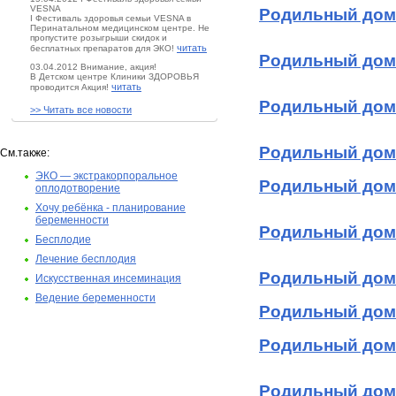
VESNA
Родильный дом
I Фестиваль здоровья семьи VESNA в
Перинатальном медицинском центре. Не
пропустите розыгрыши скидок и
читать
бесплатных препаратов для ЭКО!
Родильный дом
03.04.2012 Внимание, акция!
В Детском центре Клиники ЗДОРОВЬЯ
читать
проводится Акция!
Родильный дом
>> Читать все новости
Родильный дом
См.также:
ЭКО — экстракорпоральное
Родильный дом
оплодотворение
Хочу ребёнка - планирование
беременности
Родильный дом
Бесплодие
Лечение бесплодия
Родильный дом
Искусственная инсеминация
Ведение беременности
Родильный дом
Родильный дом
Родильный дом 