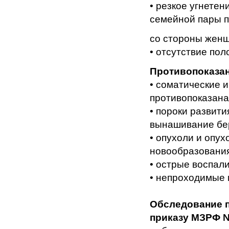
• резкое угнете
семейной пары 
со стороны жен
• отсутствие пол
Противопоказан
• соматические 
противопоказана
• пороки развити
вынашивание бе
• опухоли и опу
новообразования
• острые воспал
• непроходимые 
Обследование п
приказу МЗРФ №