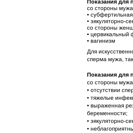
Показания для 
со стороны мужа
• субфертильная
• эякуляторно-с
со стороны жен
• цервикальный 
• вагинизм
Для искусственн
сперма мужа, та
Показания для 
со стороны мужа
• отсутствии спе
• тяжелые инфек
• выраженная ре
беременности;
• эякуляторно-с
• неблагоприятн