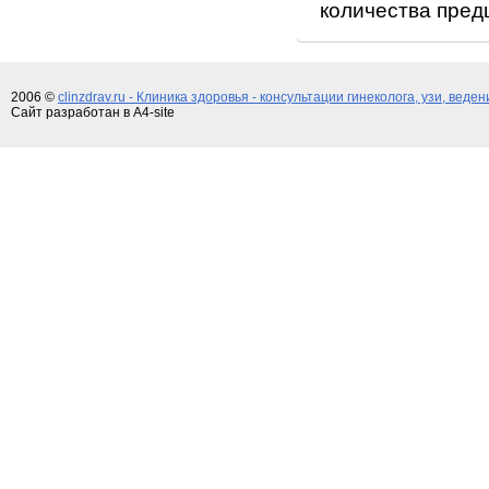
количества пре
2006 ©
clinzdrav.ru - Клиника здоровья - консультации гинеколога, узи, веде
Сайт разработан в A4-site