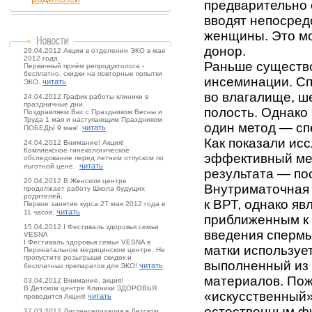
предварительно
вводят непосред
женщины. Это м
донор.
26.04.2012 Акции в отделении ЭКО в мае
2012 года.
Раньше существо
Первичный приём репродуктолога -
бесплатно, скидки на повторные попытки
инсеминации. С
читать
ЭКО.
во влагалище, ш
24.04.2012 График работы клиники в
праздничные дни.
полость. Однако
Поздравляем Вас с Праздником Весны и
Труда 1 мая и наступающим Праздником
один метод — сп
читать
ПОБЕДЫ 9 мая!
Как показали ис
24.04.2012 Внимание! Акция!
Комплексное гинекологическое
эффективный мет
обследование перед летним отпуском по
читать
льготной цене.
результата — п
20.04.2012 В Женском центре
Внутриматочная 
продолжает работу Школа будущих
родителей.
к ВРТ, однако яв
Первое занятие курса 27 мая 2012 года в
читать
11 часов.
приближенным к 
15.04.2012 I Фестиваль здоровья семьи
введения спермы
VESNA
I Фестиваль здоровья семьи VESNA в
матки используе
Перинатальном медицинском центре. Не
пропустите розыгрыши скидок и
выполненный из 
читать
бесплатных препаратов для ЭКО!
материалов. Пож
03.04.2012 Внимание, акция!
В Детском центре Клиники ЗДОРОВЬЯ
«искусственный»
читать
проводится Акция!
естественным ф
27.03.2012 Диспансеризация в Детском