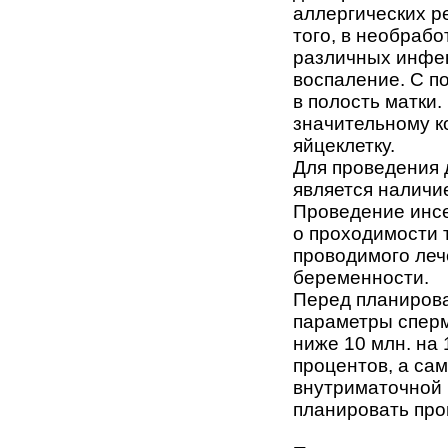
аллергических р
того, в необраб
различных инфек
воспаление. С п
в полость матки.
значительному к
яйцеклетку.
Для проведения
является наличи
Проведение инс
о проходимости 
проводимого леч
беременности.
Перед планиров
параметры спер
ниже 10 млн. на 
процентов, а са
внутриматочной 
планировать про