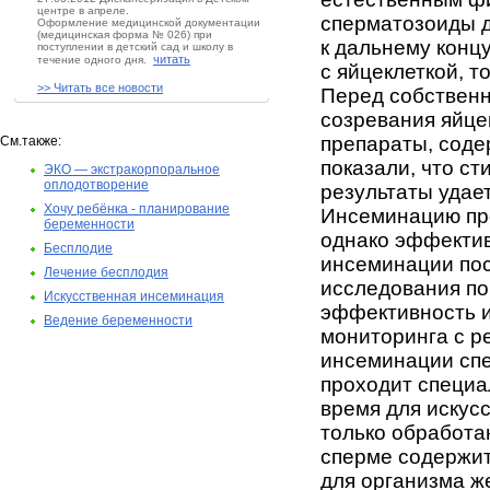
центре в апреле.
сперматозоиды д
Оформление медицинской документации
(медицинская форма № 026) при
к дальнему конц
поступлении в детский сад и школу в
читать
течение одного дня.
с яйцеклеткой, т
>> Читать все новости
Перед собственн
созревания яйце
препараты, соде
См.также:
показали, что с
ЭКО — экстракорпоральное
оплодотворение
результаты удае
Хочу ребёнка - планирование
Инсеминацию про
беременности
однако эффектив
Бесплодие
инсеминации по
Лечение бесплодия
исследования по
Искусственная инсеминация
эффективность 
Ведение беременности
мониторинга с р
инсеминации спе
проходит специа
время для искус
только обработан
сперме содержит
для организма ж