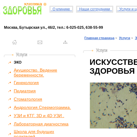
О клинике
Наши сотрудники
Услуги и 
Москва, Бутырская ул., 46/2, тел.: 6-025-025, 638-55-99
Главная страница
Услуги
Э
>
>
ИСКУССТВ
ЭКО
ЗДОРОВЬЯ
Акушерство. Ведение
беременности.
Гинекология
Педиатрия
Стоматология
Андрология.Спермограмма.
УЗИ и КТГ. 3D и 4D УЗИ .
Лабораторная диагностика
Школа для будущих
родителей