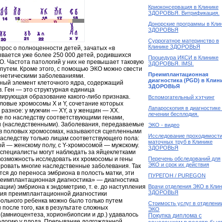
Криоконсервация в Клинике
ЗДОРОВЬЯ. Витрификация.
Донорские программы в Кли
ЗДОРОВЬЯ
Суррогатное материнство в
Клинике ЗДОРОВЬЯ
прос о полноценности детей, зачатых «в
ывается уже более 250 000 детей, родившихся
Процедура ИКСИ в Клинике
. Частота патологий у них не превышает таковую
ЗДОРОВЬЯ. IMSI.
 путем. Кроме этого, с помощью ЭКО можно свести
Преимплантационная
генетическими заболеваниями.
диагностика (PGD) в Клин
ный элемент клеточного ядра, содержащий
ЗДОРОВЬЯ
. Ген — это структурная единица
лирующая образование какого-либо признака.
Вспомогательный хэтчинг
оловые хромосомы X и Y, сочетание которых
Лапароскопия в диагностике
а разное: у мужчин — XY, а у женщин — XX.
лечении бесплодия.
 по наследству соответствующими генами,
и (наследственными). Заболевания, передаваемые
ЭКО - видео
 в половых хромосомах, называются сцепленными
Исследование проходимост
наследству только лицам соответствующего пола:
маточных труб в Клинике
й — женскому полу, с Y-хромосомой — мужскому.
ЗДОРОВЬЯ
О специалисты могут наблюдать за яйцеклетками
возможность исследовать их хромосомы и гены
Перечень обследований для
ЭКО и срок их действия
ировать многие наследственные заболевания. Так
ится до переноса эмбриона в полость матки, эти
ПУРЕГОН / PUREGON
реимплантационная диагностика» — диагностика
ции) эмбриона к эндометрию, т. е. до наступления
Врачи отделения ЭКО в Клин
ЗДОРОВЬЯ
ния преимплантационной диагностики
ольного ребенка можно было только путем
Cтоимость услуг в отделени
после того, как в результате сложных
ЭКО
(амниоцентеза, хорионбиопсии и др.) удавалось
Покупка диплома с
ологию у плода. Прерывание долгожданной