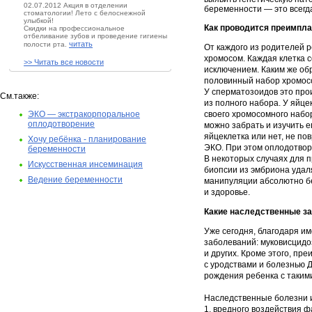
02.07.2012 Акция в отделении
беременности — это всегд
стоматологии! Лето с белоснежной
улыбкой!
Как проводится преимпла
Скидки на профессиональное
отбеливание зубов и проведение гигиены
читать
полости рта.
От каждого из родителей 
хромосом. Каждая клетка 
>> Читать все новости
исключением. Каким же об
половинный набор хромос
У сперматозоидов это прои
См.также:
из полного набора. У яйце
ЭКО — экстракорпоральное
своего хромосомного набо
оплодотворение
можно забрать и изучить е
яйцеклетка или нет, не по
Хочу ребёнка - планирование
ЭКО. При этом оплодотвор
беременности
В некоторых случаях для 
Искусственная инсеминация
биопсии из эмбриона удаля
Ведение беременности
манипуляции абсолютно бе
и здоровье.
Какие наследственные з
Уже сегодня, благодаря и
заболеваний: муковисцидо
и других. Кроме этого, п
с уродствами и болезнью Д
рождения ребенка с таким
Наследственные болезни и
1. вредного воздействия 