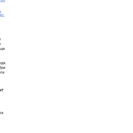
тро
ы
ет.
у
у
ьце
ода.
При
эти
и?
ск