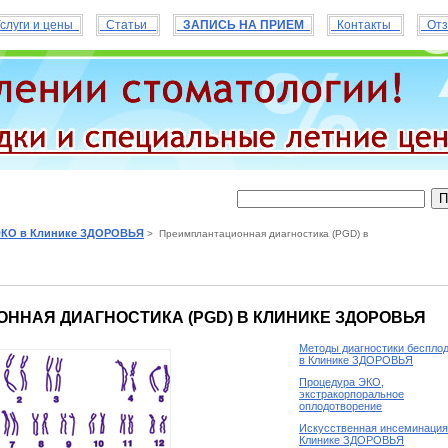
слуги и цены
Статьи
ЗАПИСЬ НА ПРИЕМ
Контакты
Отз
КО в Клинике ЗДОРОВЬЯ
> Преимплантационная диагностика (PGD) в
ННАЯ ДИАГНОСТИКА (PGD) В КЛИНИКЕ ЗДОРОВЬЯ
Методы диагностики беспло
в Клинике ЗДОРОВЬЯ
Процедура ЭКО,
экстракорпоральное
оплодотворение
Искусственная инсеминация
Клинике ЗДОРОВЬЯ