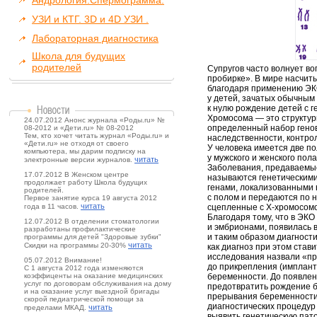
Андрология.Спермограмма.
УЗИ и КТГ. 3D и 4D УЗИ .
Лабораторная диагностика
Школа для будущих
родителей
Супругов часто волнует во
пробирке». В мире насчит
благодаря применению ЭКО
у детей, зачатых обычным
к нулю рождение детей с 
Хромосома — это структур
24.07.2012 Анонс журнала «Роды.ru» №
определенный набор генов
08-2012 и «Дети.ru» № 08-2012
Тем, кто хочет читать журнал «Роды.ru» и
наследственности, контро
«Дети.ru» не отходя от своего
У человека имеется две п
компьютера, мы дарим подписку на
у мужского и женского пол
читать
электронные версии журналов.
Заболевания, предаваемые
17.07.2012 В Женском центре
называются генетическим
продолжает работу Школа будущих
генами, локализованными
родителей.
с полом и передаются по 
Первое занятие курса 19 августа 2012
читать
года в 11 часов.
сцепленные с X-хромосомо
Благодаря тому, что в ЭК
12.07.2012 В отделении стоматологии
и эмбрионами, появилась 
разработаны профилактические
и таким образом диагност
программы для детей "Здоровые зубки"
читать
Скидки на программы 20-30%
как диагноз при этом став
исследования назвали «п
05.07.2012 Внимание!
до прикрепления (импланта
С 1 августа 2012 года изменяются
коэффиценты на оказание медицинских
беременности. До появле
услуг по договорам обслуживания на дому
предотвратить рождение б
и на оказание услуг выездной бригады
прерывания беременности 
скорой педиатрической помощи за
диагностических процедур 
читать
пределами МКАД.
выявить генетическую пат