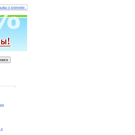
ывы о клинике
дия
 в