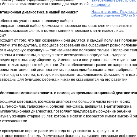
занесением в реестр быс
а большая психологическая травма для родителей.
и надежно
Наша статистика. Результат
нтационная диагностика в нашей клинике?
работы отделения ЭКО за 5 л
ребенок получает только половину набора
содержит полный набор хромосом, и незрелые половые клетки не являются
разом оказывается, что в момент слияния половые клетки имеют лишь
ом?
сходит от того, что при созревании они делятся, и каждый получает половин
клетки это по-другому. В процессе созревания она сбрасывает ровно половин
ра в «мусорную корзинку» — так называемое полярное тельце. Полярное тел
го гены и хромосомы, а в результате исследования определить, здорова
вредив при этом саму яйцеклетку. Именно так и поступают в нашем отделении
яют только здоровые яйцеклетки. Это и обеспечивает развитие здорового пл
преимплантационной диагностики мы производим биопсию самого эмбриона. 
ется одна клеточка, которую и подвергают исследованию. Доказано, что все 
звредны для будущего ребенка и никак не сказываются на его развитии
аболевания можно исключить с помощью преимплантационной диагностик
меющимся методикам, возможна диагностика большого числа генетических
за, гемофилии, талассемии, болезни Тея-Сакса, дефицита 1-антитрипсина
реимплантационная диагностика позволяет предупредить рождение ребенка
ауна у женщин старше 35 лет, которые в связи с возрастом имеют высокий ри
и отклонениями.
 врожденные пороки развития плода могут возникать в результате:
факторов внешней среды (химические факторы, радиация, вирусные инфекции