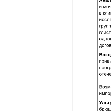
Анал
и мо
в кли
иссл
групп
глис
одно
дого
Вакц
прив
прог
отеч
Возм
импо
Ульт
брюш