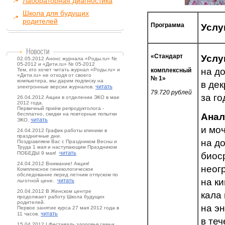
Лабораторная диагностика
Школа для будущих
родителей
Программа
Услу
«Стандарт
Услу
02.05.2012 Анонс журнала «Роды.ru» №
05-2012 и «Дети.ru» № 05-2012
на д
Тем, кто хочет читать журнал «Роды.ru» и
комплексный
«Дети.ru» не отходя от своего
№ 1»
компьютера, мы дарим подписку на
в де
читать
электронные версии журналов.
79.720 рублей
за го
26.04.2012 Акции в отделении ЭКО в мае
2012 года.
Первичный приём репродуктолога -
бесплатно, скидки на повторные попытки
Анал
читать
ЭКО.
и мо
24.04.2012 График работы клиники в
праздничные дни.
на до
Поздравляем Вас с Праздником Весны и
Труда 1 мая и наступающим Праздником
читать
ПОБЕДЫ 9 мая!
биос
24.04.2012 Внимание! Акция!
неог
Комплексное гинекологическое
обследование перед летним отпуском по
на к
читать
льготной цене.
20.04.2012 В Женском центре
кала 
продолжает работу Школа будущих
родителей.
на э
Первое занятие курса 27 мая 2012 года в
читать
11 часов.
в те
15.04.2012 I Фестиваль здоровья семьи