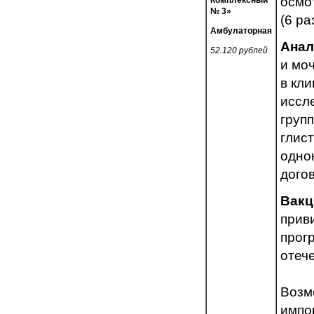
осмо
Комплексный
№ 3»
(6 ра
Амбулаторная
Анал
52.120 рублей
и мо
в кли
иссл
групп
глис
одно
дого
Вакц
прив
прог
отеч
Возм
импо