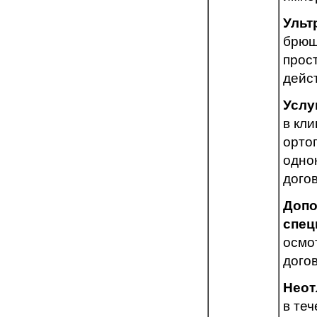
Ульт
брюш
прос
дейс
Услу
в кли
орто
одно
дого
Допо
спец
осмо
дого
Неот
в те