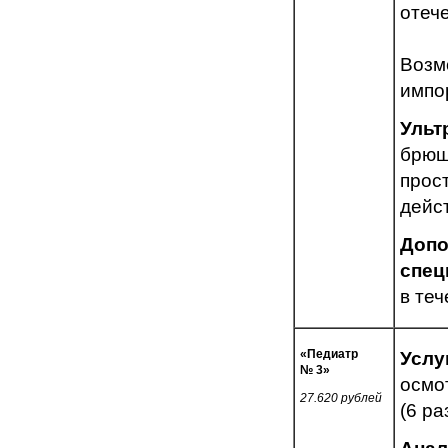
отеч
Возм
импо
Ульт
брюш
прос
дейс
Допо
спец
в те
«Педиатр
Услу
№ 3»
осмо
27.620 рублей
(6 ра