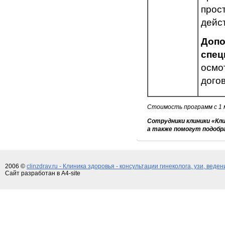
прос
дейс
Допо
спец
осмо
дого
Стоимость программ с 1 
Сотрудники клиники «Кл
а также помогут подобр
2006 ©
clinzdrav.ru - Клиника здоровья - консультации гинеколога, узи, веде
Сайт разработан в A4-site