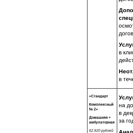
Допо
спец
осмо
дого
Услу
в кли
дейс
Неот
в те
«Стандарт
Услу
на д
Комплексный
№ 2»
в де
Домашняя +
за го
амбулаторная
62.920 рублей
Анал