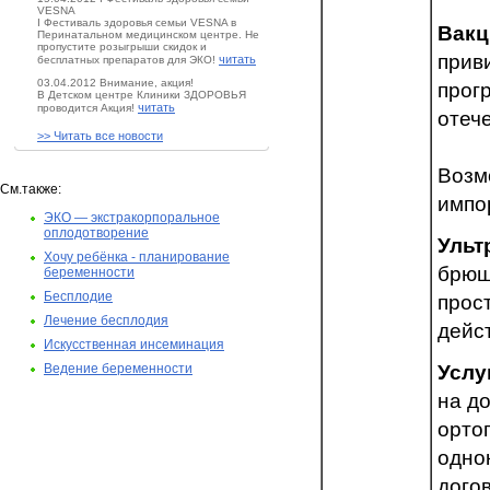
VESNA
I Фестиваль здоровья семьи VESNA в
Вакц
Перинатальном медицинском центре. Не
пропустите розыгрыши скидок и
прив
читать
бесплатных препаратов для ЭКО!
03.04.2012 Внимание, акция!
прог
В Детском центре Клиники ЗДОРОВЬЯ
читать
проводится Акция!
отеч
>> Читать все новости
Возм
См.также:
импо
ЭКО — экстракорпоральное
оплодотворение
Ульт
Хочу ребёнка - планирование
брюш
беременности
Бесплодие
прос
Лечение бесплодия
дейс
Искусственная инсеминация
Ведение беременности
Услу
на до
орто
одно
дого