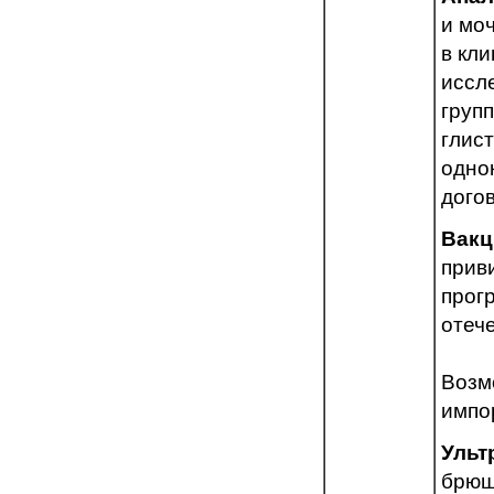
и мо
в кли
иссл
групп
глис
одно
дого
Вакц
прив
прог
отеч
Возм
импо
Ульт
брюш