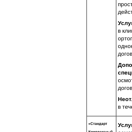
прос
дейс
Услу
в кли
орто
одно
дого
Допо
спец
осмо
дого
Неот
в те
«Стандарт
Услу