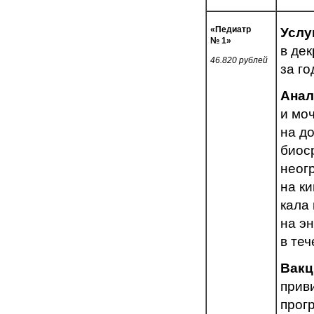
«Педиатр
Услу
№ 1»
в де
46.820 рублей
за го
Анал
и мо
на до
биос
неог
на к
кала 
на э
в те
Вакц
прив
прог