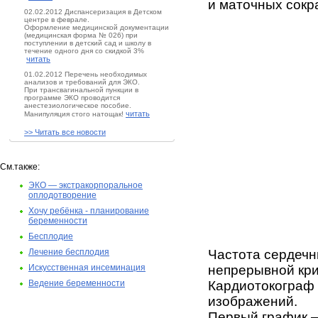
и маточных сокр
02.02.2012 Диспансеризация в Детском
центре в феврале.
Оформление медицинской документации
(медицинская форма № 026) при
поступлении в детский сад и школу в
течение одного дня со скидкой 3%
читать
01.02.2012 Перечень необходимых
анализов и требований для ЭКО.
При трансвагинальной пункции в
программе ЭКО проводится
анестезиологическое пособие.
читать
Манипуляция стого натощак!
>> Читать все новости
См.также:
ЭКО — экстракорпоральное
оплодотворение
Хочу ребёнка - планирование
беременности
Бесплодие
Лечение бесплодия
Частота сердечн
Искусственная инсеминация
непрерывной кри
Ведение беременности
Кардиотокограф 
изображений.
Первый график —