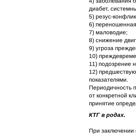
4) заболевания 
диабет, системн
5) резус-конфлик
6) переношенная
7) маловодие;
8) снижение дви
9) угроза прежд
10) преждевреме
11) подозрение 
12) предшествую
показателями.
Периодичность п
от конкретной кл
принятие опреде
КТГ в родах.
При заключении 