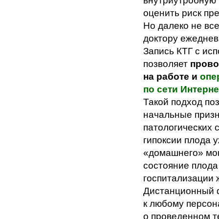
внутриутробную 
оценить риск пр
Но далеко не вс
доктору ежеднев
Запись КТГ с ис
позволяет
провод
на работе и
опе
по сети Интерн
Такой подход по
начальные призн
патологических 
гипоксии плода 
«домашнего» мон
состояние плода
госпитализации ж
Дистанционный ф
к любому персон
о проведенном т