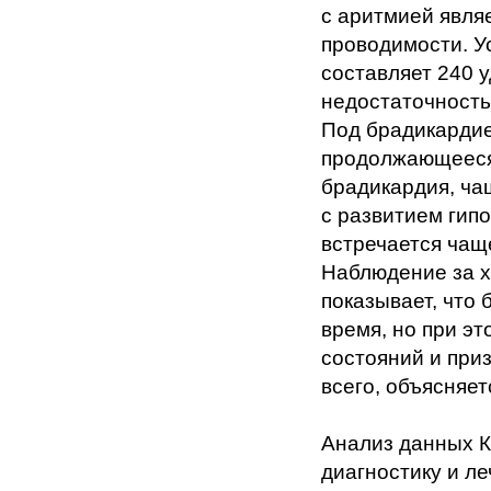
с аритмией явля
проводимости. У
составляет 240 у
недостаточность
Под брадикардие
продолжающееся 
брадикардия, ча
с развитием гип
встречается чаще
Наблюдение за х
показывает, что
время, но при эт
состояний и при
всего, объясняет
Анализ данных К
диагностику и л