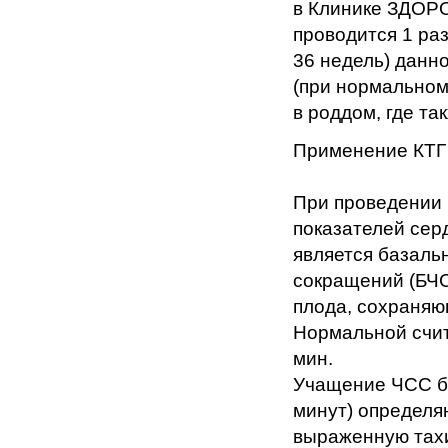
в Клинике ЗДОРО
проводится 1 раз
36 недель) данн
(при нормальном
в роддом, где та
Применение КТГ 
При проведении 
показателей сер
является базаль
сокращений (БЧС
плода, сохраняю
Нормальной счит
мин.
Учащение ЧСС бо
минут) определя
выраженную тахи