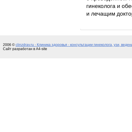
гинеколога и об
и лечащим докто
2006 ©
clinzdrav.ru - Клиника здоровья - консультации гинеколога, узи, веде
Сайт разработан в A4-site