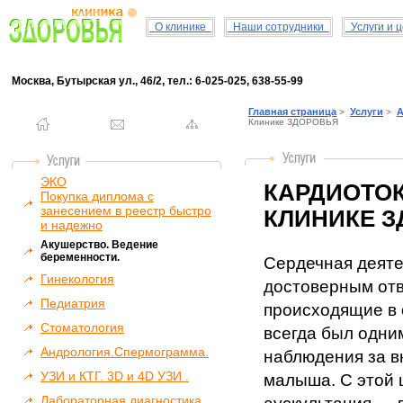
О клинике
Наши сотрудники
Услуги и 
Москва, Бутырская ул., 46/2, тел.: 6-025-025, 638-55-99
Главная страница
Услуги
А
>
>
Клинике ЗДОРОВЬЯ
ЭКО
КАРДИОТОК
Покупка диплома с
занесением в реестр быстро
КЛИНИКЕ 
и надежно
Акушерство. Ведение
беременности.
Сердечная деяте
Гинекология
достоверным от
Педиатрия
происходящие в 
Стоматология
всегда был одни
Андрология.Спермограмма.
наблюдения за 
УЗИ и КТГ. 3D и 4D УЗИ .
малыша. С этой 
Лабораторная диагностика