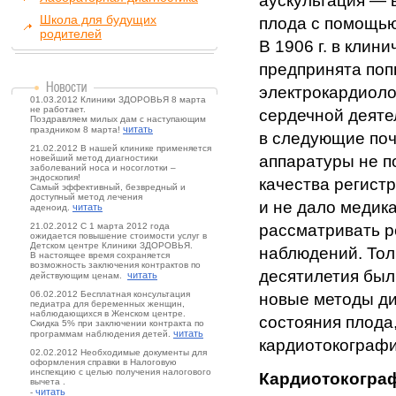
аускультация — 
Школа для будущих
плода с помощью
родителей
В 1906 г. в клин
предпринята поп
электрокардиоло
01.03.2012 Клиники ЗДОРОВЬЯ 8 марта
не работает.
сердечной деяте
Поздравляем милых дам с наступающим
читать
праздником 8 марта!
в следующие поч
21.02.2012 В нашей клинике применяется
аппаратуры не п
новейший метод диагностики
заболеваний носа и носоглотки –
эндоскопия!
качества регист
Самый эффективный, безвредный и
доступный метод лечения
и не дало медик
читать
аденоид.
21.02.2012 С 1 марта 2012 года
рассматривать 
ожидается повышение стоимости услуг в
Детском центре Клиники ЗДОРОВЬЯ.
наблюдений. Тол
В настоящее время сохраняется
возможность заключения контрактов по
десятилетия был
читать
действующим ценам.
06.02.2012 Бесплатная консультация
новые методы д
педиатра для беременных женщин,
наблюдающихся в Женском центре.
состояния плода,
Скидка 5% при заключении контракта по
читать
программам наблюдения детей.
кардиотокографи
02.02.2012 Необходимые документы для
оформления справки в Налоговую
инспекцию с целью получения налогового
Кардиотокогра
вычета .
читать
-