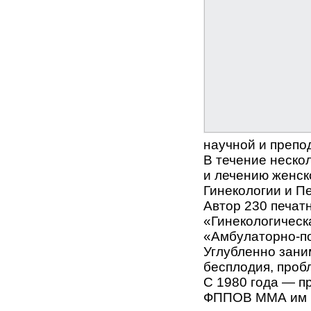
научной и препо
В течение неско
и лечению женск
Гинекологии и П
Автор 230 печат
«Гинекологическ
«Амбулаторно-по
Углубленно зани
бесплодия, про
С 1980 года — п
ФППОВ ММА им И.