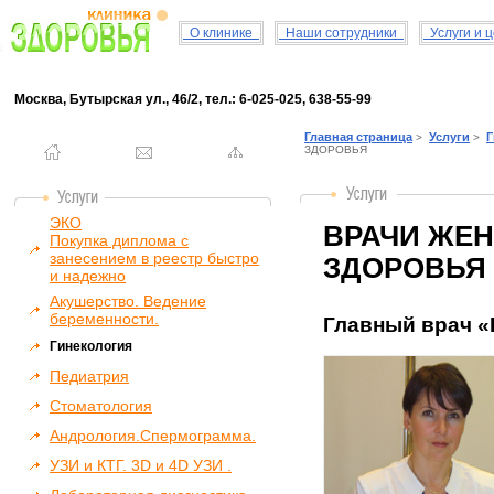
О клинике
Наши сотрудники
Услуги и 
Москва, Бутырская ул., 46/2, тел.: 6-025-025, 638-55-99
Главная страница
Услуги
Г
>
>
ЗДОРОВЬЯ
ЭКО
ВРАЧИ ЖЕН
Покупка диплома с
занесением в реестр быстро
ЗДОРОВЬЯ
и надежно
Акушерство. Ведение
беременности.
Главный врач 
Гинекология
Педиатрия
Стоматология
Андрология.Спермограмма.
УЗИ и КТГ. 3D и 4D УЗИ .