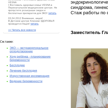
эндокринологиче
VESNA
I Фестиваль здоровья семьи VESNA в
синдрома, гинек
Перинатальном медицинском центре. Не
пропустите розыгрыши скидок и
Стаж работы по 
читать
бесплатных препаратов для ЭКО!
03.04.2012 Внимание, акция!
В Детском центре Клиники ЗДОРОВЬЯ
читать
проводится Акция!
>> Читать все новости
Заместитель Гл
См.также:
ЭКО — экстракорпоральное
оплодотворение
Хочу ребёнка - планирование
беременности
Бесплодие
Лечение бесплодия
Искусственная инсеминация
Ведение беременности