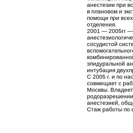
анестезии при в
в плановом и эк
помощи при всех
отделения.
2001 — 2005гг —
анестезиологиче
сосудистой сист
вспомогательног
комбинированной
эпидуральной ан
интубация двухп
С 2005 г. и по н
совмещает с раб
Москвы. Владеет
родоразрешении 
анестезией, общ
Стаж работы по 