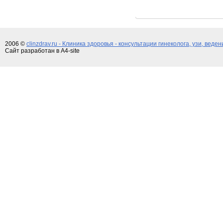
2006 ©
clinzdrav.ru - Клиника здоровья - консультации гинеколога, узи, веде
Сайт разработан в A4-site