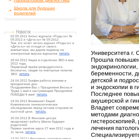
Лабораторная диагностика
Школа для будущих
родителей
02.05.2012 Анонс журнала «Роды.ru» №
05-2012 и «Дети.ru» № 05-2012
Тем, кто хочет читать журнал «Роды.ru» и
«Дети.ru» не отходя от своего
компьютера, мы дарим подписку на
Университета г. 
читать
электронные версии журналов.
Прошла повышен
26.04.2012 Акции в отделении ЭКО в мае
2012 года.
эндокринологии,
Первичный приём репродуктолога -
бесплатно, скидки на повторные попытки
беременности, д
читать
ЭКО.
детской и подрос
24.04.2012 График работы клиники в
праздничные дни.
и эндоскопии в г
Поздравляем Вас с Праздником Весны и
Труда 1 мая и наступающим Праздником
Последнее повы
читать
ПОБЕДЫ 9 мая!
акушерской и гин
24.04.2012 Внимание! Акция!
Комплексное гинекологическое
Владеет соврем
обследование перед летним отпуском по
читать
льготной цене.
методами диагно
20.04.2012 В Женском центре
гистероскопией,
продолжает работу Школа будущих
родителей.
лечения патолог
Первое занятие курса 27 мая 2012 года в
читать
11 часов.
Специализируетс
15.04.2012 I Фестиваль здоровья семьи