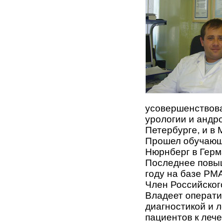
усовершенствова
урологии и андр
Петербурге, и в
Прошел обучающу
Нюрнберг в Герм
Последнее повыш
году на базе РМ
Член Российског
Владеет операт
диагностикой и 
пациентов к леч