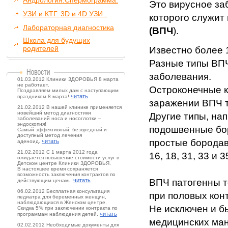
Андрология.Спермограмма.
Это вирусное за
УЗИ и КТГ. 3D и 4D УЗИ .
которого служит
Лабораторная диагностика
(ВПЧ
).
Школа для будущих
родителей
Известно более 1
Разные типы ВП
заболевания.
01.03.2012 Клиники ЗДОРОВЬЯ 8 марта
не работает.
Остроконечные 
Поздравляем милых дам с наступающим
читать
праздником 8 марта!
заражении ВПЧ т
21.02.2012 В нашей клинике применяется
новейший метод диагностики
Другие типы, на
заболеваний носа и носоглотки –
эндоскопия!
подошвенные бор
Самый эффективный, безвредный и
доступный метод лечения
простые бородав
читать
аденоид.
21.02.2012 С 1 марта 2012 года
16, 18, 31, 33 и
ожидается повышение стоимости услуг в
Детском центре Клиники ЗДОРОВЬЯ.
В настоящее время сохраняется
возможность заключения контрактов по
читать
ВПЧ патогенны т
действующим ценам.
06.02.2012 Бесплатная консультация
при половых конт
педиатра для беременных женщин,
наблюдающихся в Женском центре.
Не исключен и б
Скидка 5% при заключении контракта по
читать
программам наблюдения детей.
медицинских ман
02.02.2012 Необходимые документы для