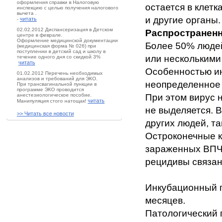
оформления справки в Налоговую
остается в клетк
инспекцию с целью получения налогового
вычета .
и другие органы.
читать
-
02.02.2012 Диспансеризация в Детском
Распространен
центре в феврале.
Оформление медицинской документации
Более 50% люде
(медицинская форма № 026) при
поступлении в детский сад и школу в
или несколькими
течение одного дня со скидкой 3%
читать
Особенностью ин
01.02.2012 Перечень необходимых
анализов и требований для ЭКО.
неопределенное 
При трансвагинальной пункции в
программе ЭКО проводится
анестезиологическое пособие.
При этом вирус н
читать
Манипуляция стого натощак!
не выделяется. 
>> Читать все новости
других людей, т
Остроконечные к
зараженных ВПЧ
рецидивы связан
Инкубационный п
месяцев.
Патологический 