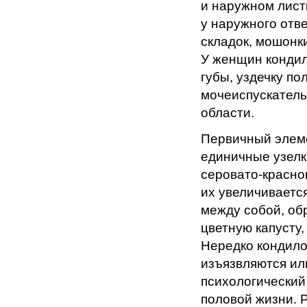
и наружном листк
у наружного отв
складок, мошонк
У женщин конди
губы, уздечку по
мочеиспускатель
области.
Первичный элеме
единичные узелки
серовато-красно
их увеличивается
между собой, об
цветную капусту
Нередко кондило
изъязвляются ил
психологический
половой жизни. 