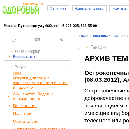
О клинике
Наши сотрудники
Услуги и 
Москва, Бутырская ул., 46/2, тел.: 6-025-025, 638-55-99
Главная страница
Тема дня
>
>
АРХИВ ТЕМ
Вопрос-ответ
Остроконечные
ЭКО
Покупка диплома с
(08.03.2012),
А
занесением в реестр быстро
и надежно
Остроконечные 
Акушерство. Ведение
доброкачественн
беременности.
появляющиеся в 
Гинекология
имеющие вид бо
Педиатрия
телесного или ро
Стоматология