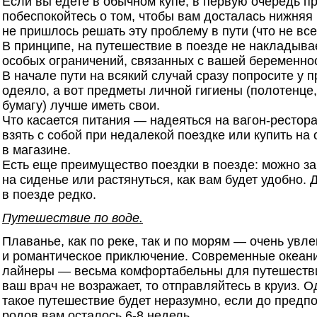
Если вы едете в обычном купе, в первую очередь пр
побеспокойтесь о том, чтобы вам досталась нижняя
не пришлось решать эту проблему в пути (что не вс
В принципе, на путешествие в поезде не накладыва
особых ограничений, связанных с вашей беременно
В начале пути на всякий случай сразу попросите у 
одеяло, а вот предметы личной гигиены (полотенце
бумагу) лучше иметь свои.
Что касается питания — надеяться на вагон-рестора
взять с собой при недалекой поездке или купить на 
в магазине.
Есть еще преимущество поездки в поезде: можно за
на сиденье или растянуться, как вам будет удобно. 
в поезде редко.
Путешествие по воде.
Плаванье, как по реке, так и по морям — очень увл
и романтическое приключение. Современные океан
лайнеры — весьма комфортабельны для путешествия
ваш врач не возражает, то отправляйтесь в круиз. 
такое путешествие будет неразумно, если до предп
родов вам осталось 6-8 недель.