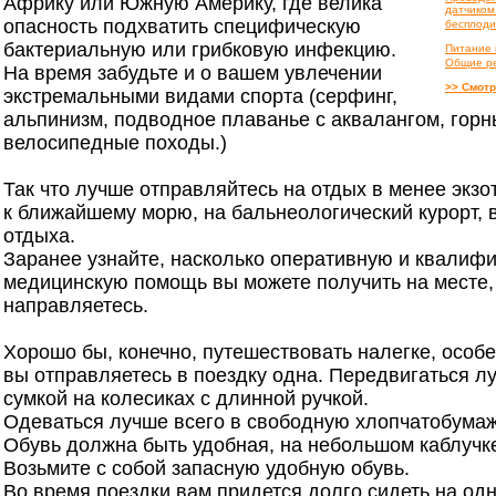
Африку или Южную Америку, где велика
датчиком
опасность подхватить специфическую
бесплоди
бактериальную или грибковую инфекцию.
Питание 
Общие р
На время забудьте и о вашем увлечении
>> Смотр
экстремальными видами спорта (серфинг,
альпинизм, подводное плаванье с аквалангом, гор
велосипедные походы.)
Так что лучше отправляйтесь на отдых в менее экзо
к ближайшему морю, на бальнеологический курорт, 
отдыха.
Заранее узнайте, насколько оперативную и квалиф
медицинскую помощь вы можете получить на месте,
направляетесь.
Хорошо бы, конечно, путешествовать налегке, особе
вы отправляетесь в поездку одна. Передвигаться л
сумкой на колесиках с длинной ручкой.
Одеваться лучше всего в свободную хлопчатобума
Обувь должна быть удобная, на небольшом каблучке
Возьмите с собой запасную удобную обувь.
Во время поездки вам придется долго сидеть на одн