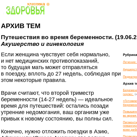
АРХИВ ТЕМ
Путешествия во время беременности. (19.06.2
Акушерство и гинекология
Если женщина чувствует себя нормально,
Рубрик
и нет медицинских противопоказаний,
Лечение 
то будущая мать может отправляться
Акушерст
в поездку, вплоть до 27 недель, соблюдая при
Педиатр
этом некоторые правила.
Архив т
Беременн
Врачи считают, что второй триместр
герпес.
(
беременности (14-27 недель) — идеальное
«Готовим
время для путешествий: остались позади
беременн
утренние недомогания, ваш организм уже
Повышенн
во время
привык к новому состоянию, вы полны сил.
Пигментн
гемангио
коже реб
Конечно, нужно отложить поездки в Азию,
Проведен