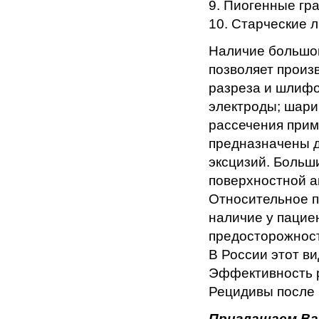
9. Пиогенные гр
10. Старческие л
Наличие большог
позволяет произ
разреза и шлифо
электроды; шари
рассечения прим
предназначены д
эксцизий. Больш
поверхностной а
Относительное п
наличие у пацие
предосторожност
В России этот ви
Эффективность р
Рецидивы после 
Приглашаем Ва