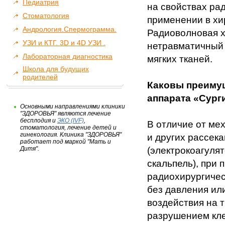
Педиатрия
на свойствах ра
Стоматология
применении в хи
Андрология.Спермограмма.
Радиоволновая х
УЗИ и КТГ. 3D и 4D УЗИ .
нетравматичный 
Лабораторная диагностика
мягких тканей.
Школа для будущих
родителей
Каковы преиму
аппарата «Сург
Основными направлениями клиники
"ЗДОРОВЬЯ" являются лечение
бесплодия и
ЭКО (IVF)
,
В отличие от ме
стоматология, лечение детей и
гинекология. Клиника "ЗДОРОВЬЯ"
и других рассек
работает под маркой "Мать и
Дитя".
(электрокоагулят
скальпель), при
радиохирургичес
без давления ил
воздействия на 
разрушением кле