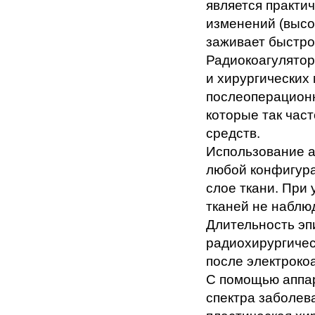
является практи
изменений (высо
заживает быстро
Радиокоагулятор
и хирургических
послеоперационн
которые так час
средств.
Использование а
любой конфигура
слое ткани. При
тканей не наблю
Длительность эп
радиохирургическ
после электроко
С помощью аппа
спектра заболева