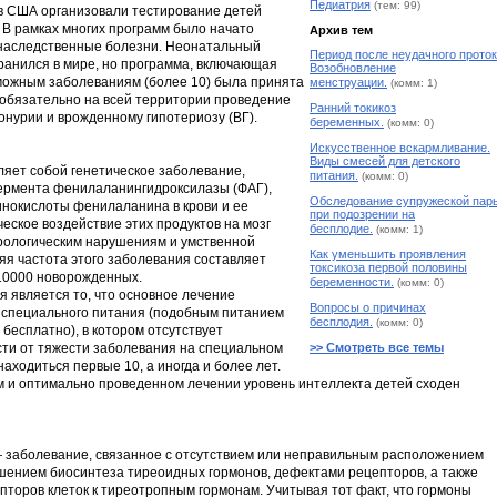
Педиатрия
(тем: 99)
а в США организовали тестирование детей
 В рамках многих программ было начато
Архив тем
 наследственные болезни. Неонатальный
Период после неудачного проток
ранился в мире, но программа, включающая
Возобновление
можным заболеваниям (более 10) была принята
менструации.
(комм: 1)
и обязательно на всей территории проведение
Ранний токикоз
онурии и врожденному гипотериозу (ВГ).
беременных.
(комм: 0)
Искусственное вскармливание.
Виды смесей для детского
яет собой генетическое заболевание,
питания.
(комм: 0)
ермента фенилаланингидроксилазы (ФАГ),
Обследование супружеской пар
нокислоты фенилаланина в крови и ее
при подозрении на
ческое воздействие этих продуктов на мозг
бесплодие.
(комм: 1)
рологическим нарушениям и умственной
Как уменьшить проявления
яя частота этого заболевания составляет
токсикоза первой половины
10000 новорожденных.
беременности.
(комм: 0)
 является то, что основное лечение
Вопросы о причинах
 специального питания (подобным питанием
бесплодия.
(комм: 0)
бесплатно), в котором отсутствует
ти от тяжести заболевания на специальном
>> Смотреть все темы
ходиться первые 10, а иногда и более лет.
 и оптимально проведенном лечении уровень интеллекта детей сходен
 заболевание, связанное с отсутствием или неправильным расположением
ением биосинтеза тиреоидных гормонов, дефектами рецепторов, а также
пторов клеток к тиреотропным гормонам. Учитывая тот факт, что гормоны