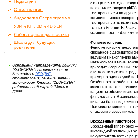
Педиатрия
с конца1960-х годов, когд
на фенилкетонурию (ФКУ).
Стоматология
тестирование и на другие
Андрология.Спермограмма.
скрининг широко распрост
тестирование по всем воз
УЗИ и КТГ. 3D и 4D УЗИ .
только в Японии. В Росси
скрининг-теста к фенилкет
Лабораторная диагностика
Школа для будущих
Фенилкетонурия.
родителей
Фенилкетонурия представл
связанное с дефицитом ф
ведущим к накоплению ами
метаболитов в моче. Токси
Основными направлениями клиники
приводит к серьезным нев
"ЗДОРОВЬЯ" являются лечение
отсталости у детей. Средн
бесплодия и
ЭКО (IVF)
,
примерно один случай на 
стоматология, лечение детей и
Особенностью заболевания
гинекология. Клиника "ЗДОРОВЬЯ"
работает под маркой "Мать и
заключается в назначении
Дитя".
пациенты обеспечиваются 
фенилаланин. В зависимос
питании больные должны на
При своевременно начатом
с таковым у сверстников.
Врожденный гипотиреоз.
Врожденный гипотиреоз —
щитовидной железы, наруш
нечувствительностью реце