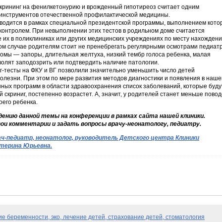
крининг на фенилкетонурию и врожденный гипотиреоз считает одним
 инструментов отечественной профилактической медицины.
водится в рамках специальной президентской программы, выполнением кото
контролем. При невыполнении этих тестов в родильном доме считается
их в поликлиниках или других медицинских учреждениях по месту нахожден
ом случае родителям стоит не пренебрегать регулярными осмотрами педиатр
омы — запоры, длительная желтуха, низкий тембр голоса ребенка, малая
волят заподозрить или подтвердить наличие патологии.
г-тесты на ФКУ и ВГ позволили значительно уменьшить число детей
олезни. При этом по мере развития методов диагностики и появления в наше
нных программ в области здравоохранения список заболеваний, которые буду
 скриниг, постепенно возрастет. А, значит, у родителей станет меньше повод
оего ребенка.
дению данной темы на конференции в рамках сайта нашей клиники.
и комментарии и задать вопросы врачу-неонатологу, педиатру.
ач-педиатр, неонатолог, руководитель Детского центра Клиники
терина Юрьевна.
ние беременности, эко,
лечение детей, страхование детей, стоматология