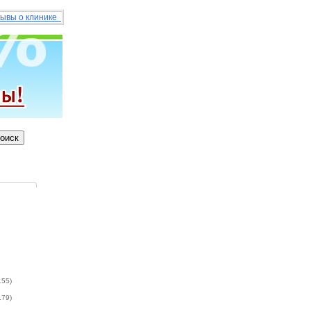
ывы о клинике
155)
179)