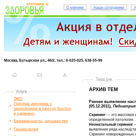
О клинике
Наши сотрудники
У
Москва, Бутырская ул., 46/2, тел.: 6-025-025, 638-55-99
АРХИВ ТЕМ
ЭКО
Раннее выявление насл
Покупка диплома с
(05.12.2011),
Педиатрия
занесением в реестр быстро
и надежно
Скрининг
— это массовое 
определенной патологии.
Беременность, акушерство
Неонатальный скрининг
—
Гинекология
выявления ряда наследст
Скрининг новорожденных н