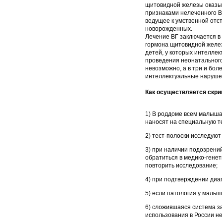
щитовидной железы оказыв
признаками нелеченного В
ведущее к умственной отст
новорожденных.
Лечение ВГ заключается в
гормона щитовидной желез
детей, у которых интеллек
проведения неонатального 
невозможно, а в три и бо
интеллектуальные нарушен
Как осуществляется скри
1) В роддоме всем малыша
наносят на специальную те
2) тест-полоски исследуют
3) при наличии подозрени
обратиться в медико-генет
повторить исследование;
4) при подтверждении диа
5) если патология у малы
6) сложившаяся система з
использования в России не