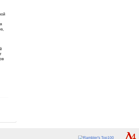
рой
ия
а,
й
т
ов