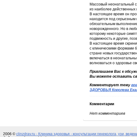
Массовый неонатальный с
из наиболее действенных
В настоящее время он про
находится под серьезным 
обязательным выполнение 
новорожденного. Но в люб
которому некоторые симпт
подвижность и другие, поз
В настоящее время скрини
с клиническими формами б
стране новых государстве
включаться в неонатальный
волноваться о здоровье св
Приглашаем Вас к обсуж
Вы можете оставить сво
Комментирует тему
вр
ЗДОРОВЬЯ Королева Ека
Комментарии
Нет комментариев
2006 ©
clinzdrav.ru - Клиника здоровья - консультации гинеколога, узи, веде