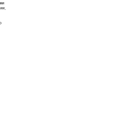
ими
ии,
о