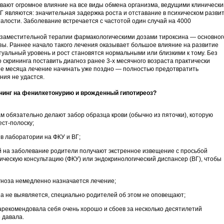
ают огромное влияние на все виды обмена организма, ведущими клиническ
Г являются: значительная задержка роста и отставание в психическом развит
алости. Заболевание встречается с частотой один случай на 4000
 заместительной терапии фармакологическими дозами тироксина — основног
ы. Раннее начало такого лечения оказывает большое влияние на развитие
туальный уровень и рост становятся нормальными или близкими к тому. Без
скрининга поставить диагноз ранее 3-х месячного возраста практически
лее месяца лечение начинать уже поздно — полностью предотвратить
ия не удастся.
нинг на фенилкетонурию и врожденный гипотиреоз?
м обязательно делают забор образца крови (обычно из пяточки), которую
ст-полоску;
 в лаборатории на ФКУ и ВГ;
й на заболевание родители получают экстренное извещение с просьбой
ическую консультацию (ФКУ) или эндокринологический диспансер (ВГ), чтобы
гноза немедленно назначается лечение;
ша не выявляется, специально родителей об этом не оповещают;
арекомендовала себя очень хорошо и сбоев за несколько десятилетий
 давала.