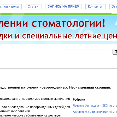
слуги и цены
Статьи
ЗАПИСЬ НА ПРИЕМ
Контакты
Отз
едственной патологии новорождённых. Неонатальный скрининг.
исследование, проводимое с целью выявления
Рубрики
Лечение бесплодия и ЭКО
(тем: 
 это обследование новорожденных детей для
венных заболеваний.
Акушерство и гинекология
(тем: 
а генетические заболевания существует