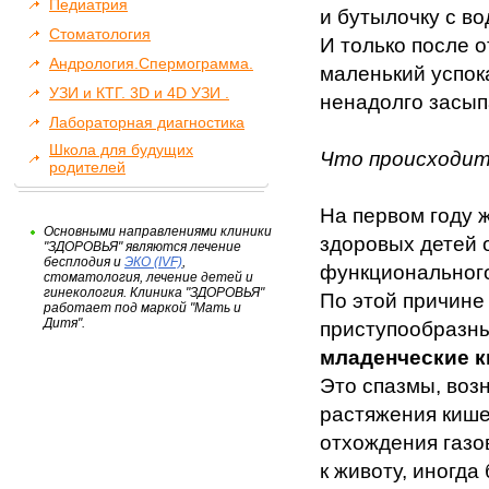
Педиатрия
и бутылочку с во
Стоматология
И только после о
Андрология.Спермограмма.
маленький успока
УЗИ и КТГ. 3D и 4D УЗИ .
ненадолго засып
Лабораторная диагностика
Школа для будущих
Что происходит
родителей
На первом году 
Основными направлениями клиники
здоровых детей 
"ЗДОРОВЬЯ" являются лечение
бесплодия и
ЭКО (IVF)
,
функциональног
стоматология, лечение детей и
гинекология. Клиника "ЗДОРОВЬЯ"
По этой причине
работает под маркой "Мать и
Дитя".
приступообразны
младенческие 
Это спазмы, воз
растяжения кише
отхождения газо
к животу, иногда