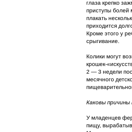
глаза крепко за
приступы болей
плакать нескольк
приходится долго
Кроме этого у р
срыгивание.
Колики могут воз
крошек-«искусст
2 — 3 недели по
месячного детско
пищеварительног
Каковы причины 
У младенцев фер
пищу, вырабатыв