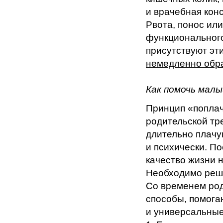
и врачебная кон
Рвота, понос ил
функционального
присутствуют эт
немедленно обра
Как помочь мал
Принцип «поплач
родительской тр
длительно плачу
и психически. П
качество жизни н
Необходимо реш
Со временем род
способы, помога
и универсальны