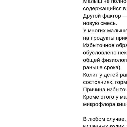
Малыш не полнос
содержащийся в 
Другой фактор —
новую смесь.
У многих малыше
на продукты при
Избыточное обра
обусловлено нек
общей физиолог
раньше срока).
Колит у детей р
состояниях, гор
Причина избыточ
Кроме этого у м
микрофлора киш
В любом случае,
кишечных колик,