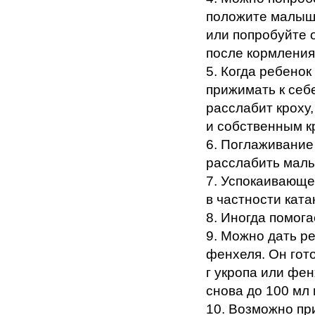
положите малыша
или попробуйте 
после кормления!
5. Когда ребенок
прижимать к себ
расслабит крох
и собственным к
6. Поглаживание
расслабить мал
7. Успокаивающе
в частности ката
8. Иногда помога
9. Можно дать р
фенхеля. Он гото
г укропа или фе
снова до 100 мл 
10. Возможно пр