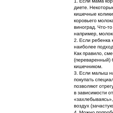
1. Если мама кор
диете. Некоторы
кишечные колики
коровьего молока
виноград. Что-т
например, молок
2. Если ребенка
наиболее подход
Как правило, см
(переваренный) 
кишечником.
3. Если малыш н
покупать специа
позволяют отрег
в зависимости от
«захлебываясь»,
воздух (зачастую
4. Можно попроб