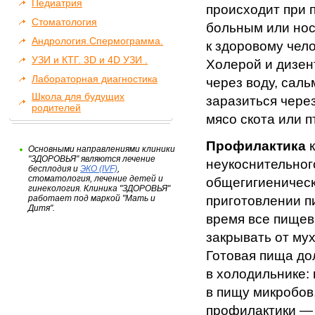
Педиатрия
происходит при
Стоматология
больным или нос
Андрология.Спермограмма.
к здоровому чело
УЗИ и КТГ. 3D и 4D УЗИ .
Холерой и дизен
Лабораторная диагностика
через воду, сал
Школа для будущих
заразиться чере
родителей
мясо скота или п
Профилактика
к
Основными направлениями клиники
"ЗДОРОВЬЯ" являются лечение
неукоснительног
бесплодия и
ЭКО (IVF)
,
стоматология, лечение детей и
общегигиеническ
гинекология. Клиника "ЗДОРОВЬЯ"
работает под маркой "Мать и
приготовлении п
Дитя".
время все пищев
закрывать от мух
Готовая пища до
в холодильнике:
в пищу микробов
профилактики — 