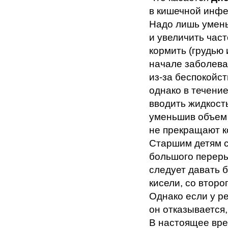
в кишечной инфе
Надо лишь умень
и увеличить час
кормить (грудью 
начале заболева
из-за беспокойст
однако в течени
вводить жидкост
уменьшив объем 
не прекращают к
Старшим детям с
большого переры
следует давать 
кисели, со второ
Однако если у р
он отказывается,
В настоящее вр