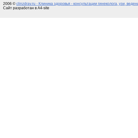
2006 ©
clinzdrav.ru - Клиника здоровья - консультации гинеколога, узи, веде
Сайт разработан в A4-site