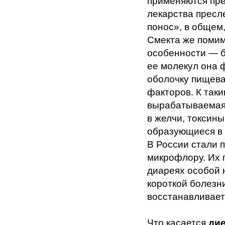
применяются пре
лекарства пресл
понос», в общем,
Смекта же поми
особенности — б
ее молекул она
оболочку пищева
факторов. К таки
вырабатываемая 
в желчи, токсины
образующиеся в 
В России стали 
микрофлору. Их 
диареях особой н
короткой болезн
восстанавливает
Что касается
ди