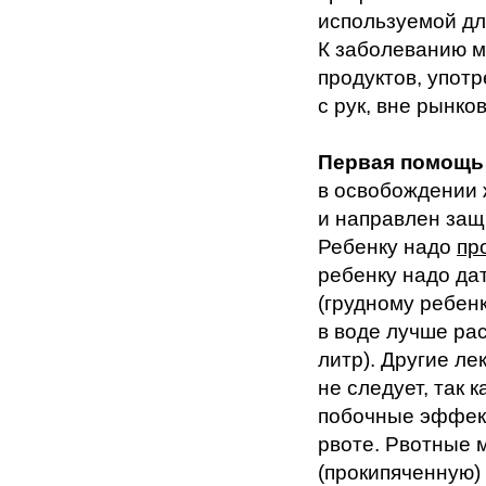
используемой дл
К заболеванию м
продуктов, упот
с рук, вне рынко
Первая помощь
в освобождении 
и направлен защ
Ребенку надо
пр
ребенку надо да
(грудному ребен
в воде лучше ра
литр). Другие ле
не следует, так 
побочные эффект
рвоте. Рвотные 
(прокипяченную)