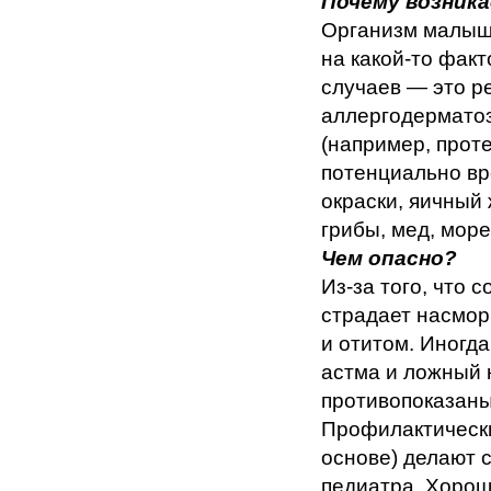
Почему возник
Организм малыш
на какой-то фак
случаев — это р
аллергодерматоз,
(например, прот
потенциально вр
окраски, яичный 
грибы, мед, мор
Чем опасно?
Из-за того, что
страдает насмор
и отитом. Иногд
астма и ложный к
противопоказаны
Профилактически
основе) делают 
педиатра. Хорош