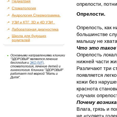
Педиатрия
опрелости, потни
Стоматология
Опрелости.
Андрология.Спермограмма.
УЗИ и КТГ. 3D и 4D УЗИ .
Опрелость, как 
Лабораторная диагностика
большинстве слу
Школа для будущих
родителей
малышу не хвата
Что это такое
Опрелость локали
Основными направлениями клиники
"ЗДОРОВЬЯ" являются лечение
нижней части жи
бесплодия и
ЭКО (IVF)
,
стоматология, лечение детей и
Различают три с
гинекология. Клиника "ЗДОРОВЬЯ"
работает под маркой "Мать и
появляется легк
Дитя".
кожи без наруше
краснота станов
случаях опрелос
Почему возник
Влага, грязь и 
не «гуляет» голе