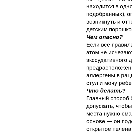
находится в одн
подобранных), о
возникнуть и отт
детским порошко
Чем опасно?
Если все правил
этом не исчезаю
экссудативного 
предрасположены
аллергены в рац
стул и мочу реб
Что делать?
Главный способ 
допускать, чтоб
места нужно сма
основе — он под
открытое пелена