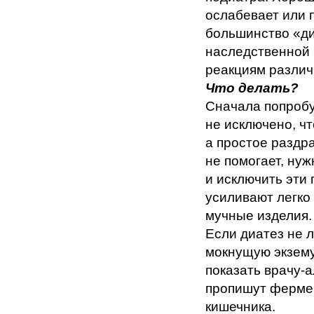
ослабевает или 
большинство «ди
наследственной 
реакциям различ
Что делать?
Сначала попробу
не исключено, чт
а простое раздр
не помогает, нуж
и исключить эти
усиливают легко
мучные изделия.
Если диатез не л
мокнущую экзему
показать врачу-
пропишут ферме
кишечника.