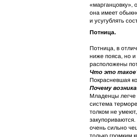
«марганцовку», о
она имеет обыкн
и усугублять сос
Потница.
Потница, в отли
ниже пояса, но и
расположены по
Что это такое
Покрасневшая ко
Почему возник
Младенцы легче 
система терморе
толком не умеют,
закупориваются.
очень сильно че
только громким к