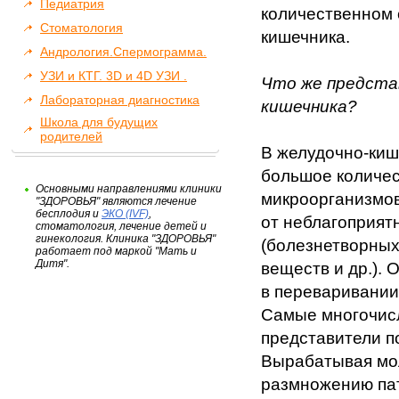
Педиатрия
количественном
Стоматология
кишечника.
Андрология.Спермограмма.
УЗИ и КТГ. 3D и 4D УЗИ .
Что же предста
Лабораторная диагностика
кишечника?
Школа для будущих
родителей
В желудочно-киш
большое количес
Основными направлениями клиники
микроорганизмо
"ЗДОРОВЬЯ" являются лечение
бесплодия и
ЭКО (IVF)
,
от неблагоприят
стоматология, лечение детей и
гинекология. Клиника "ЗДОРОВЬЯ"
(болезнетворных
работает под маркой "Мать и
Дитя".
веществ и др.). 
в переваривании
Самые многочис
представители 
Вырабатывая мол
размножению па