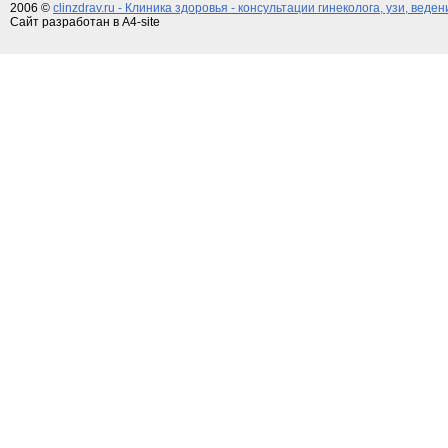
2006 ©
clinzdrav.ru - Клиника здоровья - консультации гинеколога, узи, веде
Сайт разработан в A4-site