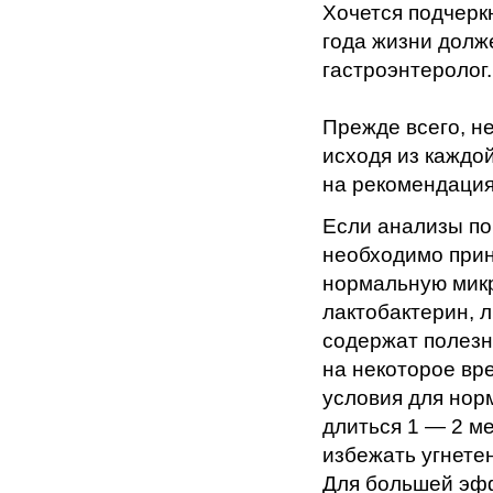
Хочется подчеркн
года жизни долж
гастроэнтеролог.
Прежде всего, н
исходя из каждо
на рекомендация
Если анализы по
необходимо при
нормальную микр
лактобактерин, 
содержат полезн
на некоторое вр
условия для нор
длиться 1 — 2 ме
избежать угнете
Для большей эфф