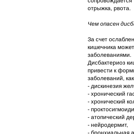
сопровождается 
отрыжка, рвота.
Чем опасен дис
За счет ослабле
кишечника может
заболеваниями.
Дисбактериоз ки
привести к форм
заболеваний, как
- дискинезия же
- хронический га
- хронический ко
- проктосигмоиди
- атопический де
- нейродермит,
- бронхиальная 