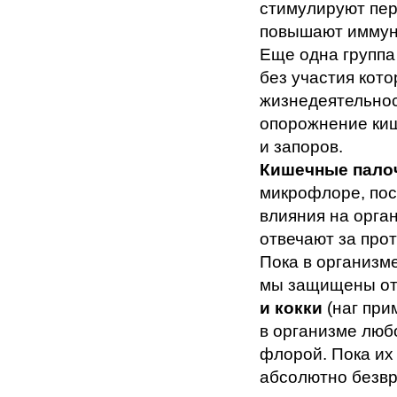
стимулируют пер
повышают иммун
Еще одна группа
без участия кот
жизнедеятельнос
опорожнение киш
и запоров.
Кишечные палоч
микрофлоре, поск
влияния на орга
отвечают за про
Пока в организм
мы защищены от
и кокки
(наг при
в организме люб
флорой. Пока их
абсолютно безв