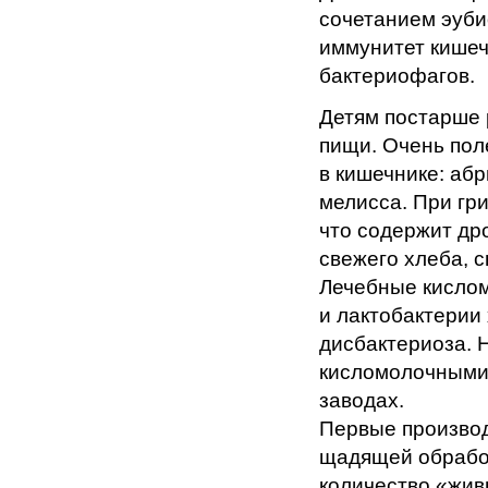
сочетанием эуби
иммунитет кишеч
бактериофагов.
Детям постарше 
пищи. Очень пол
в кишечнике: абр
мелисса. При гри
что содержит др
свежего хлеба, с
Лечебные кисло
и лактобактерии
дисбактериоза. 
кисломолочными 
заводах.
Первые производ
щадящей обработ
количество «жи