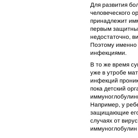
Для развития бо
человеческого о
принадлежит имм
первым защитным
недостаточно, в
Поэтому именно 
инфекциями.
В то же время с
уже в утробе ма
инфекций проник
пока детский ор
иммуноглобулин
Например, у реб
защищающие его 
случаях от виру
иммуноглобулин 