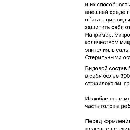
и их способност
внешней среде п
обитающие виды 
защитить себя о
Например, микро
количеством мик
эпителия, в сал
Стерильными ост
Видовой состав 
в себя более 30
стафилококки, гр
Излюбленным мес
часть головы ре
Перед кормлени
железы с детски