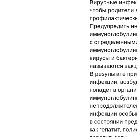
Вирусные инфе
чтобы родители 
профилактически
Предупредить ин
иммуноглобулины.
с определенными
иммуноглобулины
вирусы и бактер
называются вакц
В результате пр
инфекции, возбу
попадет в орган
иммуноглобулины
непродолжителен
инфекции особый
в состоянии пре
как гепатит, пол