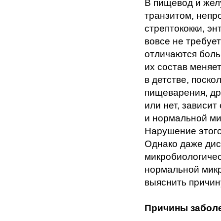
В пищевод и жел
транзитом, непр
стрептококки, э
вовсе не требуе
отличаются боль
их состав меняе
в детстве, поско
пищеварения, др
или нет, зависи
и нормальной м
Нарушение этого
Однако даже дис
микробиологиче
нормальной микр
выяснить причин
Причины забол