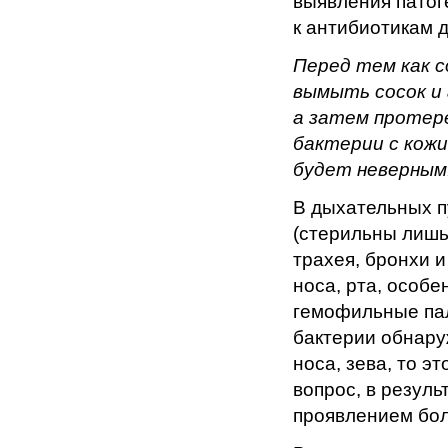
выявления патог
к антибиотикам 
Перед тем как с
вымыть сосок и 
а затем протер
бактерии с кожи
будет неверным
В дыхательных п
(стерильны лишь
трахея, бронхи 
носа, рта, особ
гемофильные пал
бактерии обнару
носа, зева, то э
вопрос, в резуль
проявлением бол