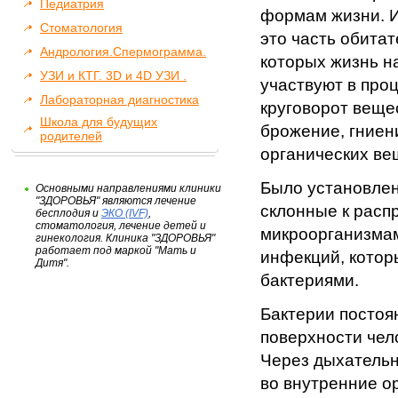
Педиатрия
формам жизни. 
Стоматология
это часть обита
Андрология.Спермограмма.
которых жизнь н
УЗИ и КТГ. 3D и 4D УЗИ .
участвуют в про
Лабораторная диагностика
круговорот веще
Школа для будущих
брожение, гниен
родителей
органических ве
Было установлен
Основными направлениями клиники
"ЗДОРОВЬЯ" являются лечение
склонные к расп
бесплодия и
ЭКО (IVF)
,
стоматология, лечение детей и
микроорганизма
гинекология. Клиника "ЗДОРОВЬЯ"
работает под маркой "Мать и
инфекций, котор
Дитя".
бактериями.
Бактерии постоян
поверхности чел
Через дыхательн
во внутренние о