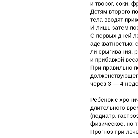
и творог, соки, 
Детям второго п
тела вводят при
И лишь затем по
С первых дней л
адекватностью: 
ли срыгивания, 
и прибавкой веса
При правильно 
долженствующего
через 3 — 4 неде
Ребенок с хрони
длительного вре
(педиатр, гастро
физическое, но т
Прогноз при леч