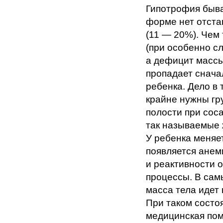
Гипотрофия быва
форме нет отста
(11 — 20%). Чем
(при особенно с
а дефицит массы
пропадает снача
ребенка. Дело в 
крайне нужны гр
полости при сос
так называемые 
У ребенка меняет
появляется анем
и реактивности 
процессы. В сам
масса тела идет
При таком состо
медицинская по