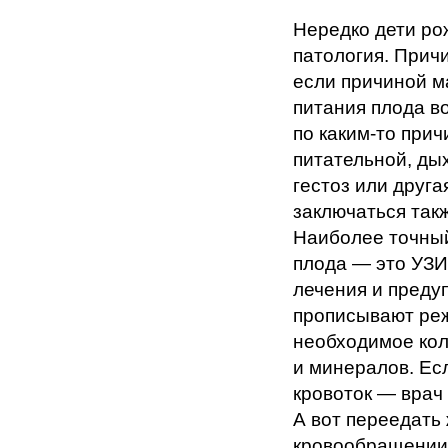
Нередко дети ро
патология. Прич
если причиной м
питания плода в
по каким-то при
питательной, ды
гестоз или друг
заключаться так
Наиболее точны
плода — это УЗИ
лечения и преду
прописывают реж
необходимое кол
и минералов. Ес
кровоток — врач
А вот переедать
кровообращении 