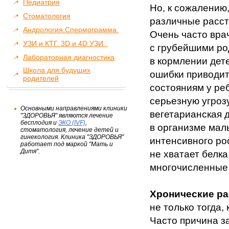
Педиатрия
Но, к сожалению,
Стоматология
различные расст
Андрология.Спермограмма.
Очень часто вра
УЗИ и КТГ. 3D и 4D УЗИ .
с грубейшими р
Лабораторная диагностика
в кормлении дет
Школа для будущих
ошибки приводит
родителей
состояниям у ре
серьезную угроз
Основными направлениями клиники
вегетарианская д
"ЗДОРОВЬЯ" являются лечение
бесплодия и
ЭКО (IVF)
,
в организме мал
стоматология, лечение детей и
гинекология. Клиника "ЗДОРОВЬЯ"
интенсивного ро
работает под маркой "Мать и
Дитя".
не хватает белка
многочисленные 
Хронические ра
не только тогда,
Часто причина з