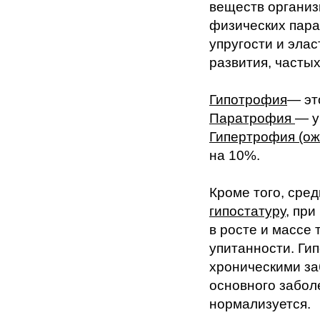
веществ организ
физических пара
упругости и элас
развития, часты
Гипотрофия
— эт
Паратрофия
— у
Гипертрофия (о
на 10%.
Кроме того, сре
гипостатуру
, пр
в росте и массе
упитанности. Ги
хроническими за
основного забол
нормализуется.