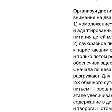
Организуя диети
внимание на два
1) «омоложение»
и адаптированны
питания детей м
2) двухфазное п
к нарастающим к
и только потом 
обеспечивающее 
Сначала пищева
разгружают. Для
2/3 обычного су
питьем — овощн
этапе увеличив
содержание в ди
и творога. Пото