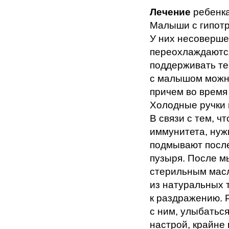
Лечение
ребенка
Малыши с гипот
У них несоверше
переохлаждаютс
поддерживать те
с малышом можно
причем во время
Холодные ручки 
В связи с тем, 
иммунитета, нуж
подмывают после
пузыря. После м
стерильным масл
из натуральных 
к раздражению. 
с ним, улыбатьс
настрой, крайне