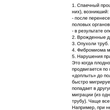
1. Спаечный проц
них), возникший:
- после перенес
половых органов
- в результате о
2. Врожденные д
3. Опухоли труб.
4. Фибромиома м
5. Нарушения пр
Это когда плодн
продвигается по 
«доплыть» до по
быстро мигрирует
попадает в друг
миграции (из од
трубу). Чаще вс
Например, при 