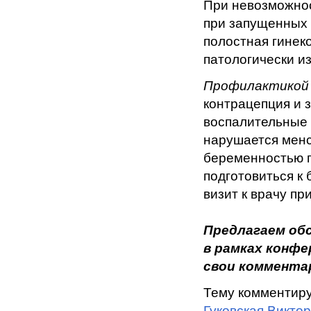
При невозможнос
при запущенных
полостная гинек
патологически и
Профилактико
контрацепция и 
воспалительные 
нарушается менс
беременностью п
подготовиться к
визит к врачу п
Предлагаем об
в рамках конф
свои комментар
Тему комментир
Гуковская Викто