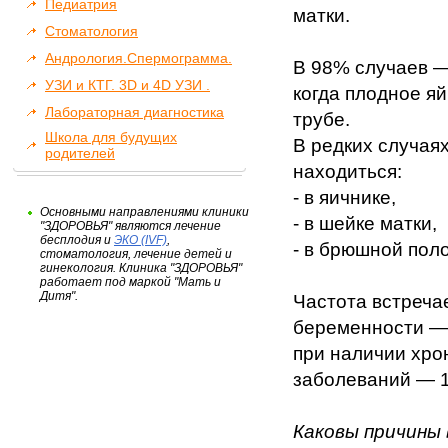
Педиатрия
матки.
Стоматология
Андрология.Спермограмма.
В 98% случаев —
УЗИ и КТГ. 3D и 4D УЗИ .
когда плодное я
Лабораторная диагностика
трубе.
Школа для будущих
В редких случая
родителей
находиться:
- в яичнике,
Основными направлениями клиники
- в шейке матки,
"ЗДОРОВЬЯ" являются лечение
бесплодия и
ЭКО (IVF)
,
- в брюшной поло
стоматология, лечение детей и
гинекология. Клиника "ЗДОРОВЬЯ"
работает под маркой "Мать и
Дитя".
Частота встреча
беременности — 
при наличии хро
заболеваний — 1
Каковы причины