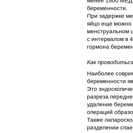
менее 1500 МЕД 
беременности.
При задержке ме
яйцо еще можно 
менструальном ц
с интервалом в 
гормона беремен
Как проводитьс
Наиболее совре
беременности яв
Это эндоскопиче
разреза передне
удаление береме
операций образо
Также лапароско
разделении спае