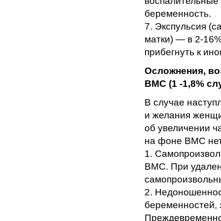
воспалительные 
беременность.
7. Экспульсия (
матки) — в 2-16
прибегнуть к ин
Осложнения, во
ВМС (1 -1,8% сл
В случае наступ
и желания женщ
об увеличении ч
на фоне ВМС нет
1. Самопроизвол
ВМС. При удален
самопроизвольны
2. Недоношенно
беременностей, 
Преждевременно