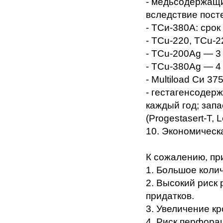
- медьсодержащи
вследствие пост
- ТСи-380А: срок
- TCu-220, TCu-2
- TCu-200Ag — 3 
- TCu-380Ag — 4 
- Мultiload Си 37
- гестагенсодер
каждый год; зап
(Progestasert-T, L
10. Экономическ
К сожалению, п
1. Большое коли
2. Высокий риск
придатков.
3. Увеличение к
4. Риск перфора