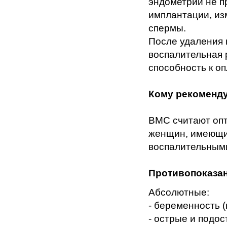
эндометрий не п
имплантации, из
спермы.
После удаления 
воспалительная 
способность к о
Кому рекоменд
ВМС считают оп
женщин, имеющих
воспалительными
Противопоказа
Абсолютные:
- беременность 
- острые и подо