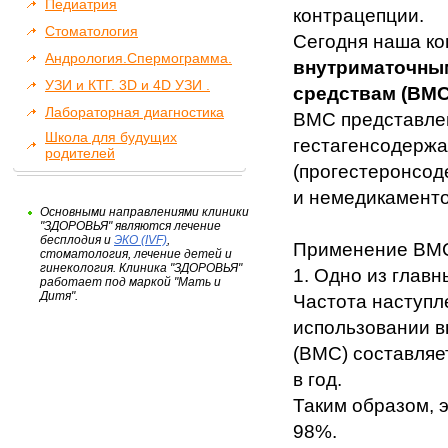
Педиатрия
контрацепции.
Стоматология
Сегодня наша к
Андрология.Спермограмма.
внутриматочны
УЗИ и КТГ. 3D и 4D УЗИ .
средствам (ВМС
Лабораторная диагностика
ВМС представле
Школа для будущих
гестагенсодерж
родителей
(прогестеронсо
и немедикамент
Основными направлениями клиники
"ЗДОРОВЬЯ" являются лечение
бесплодия и
ЭКО (IVF)
,
Применение ВМС
стоматология, лечение детей и
гинекология. Клиника "ЗДОРОВЬЯ"
1. Одно из глав
работает под маркой "Мать и
Дитя".
Частота наступл
использовании в
(ВМС) составляе
в год.
Таким образом, 
98%.