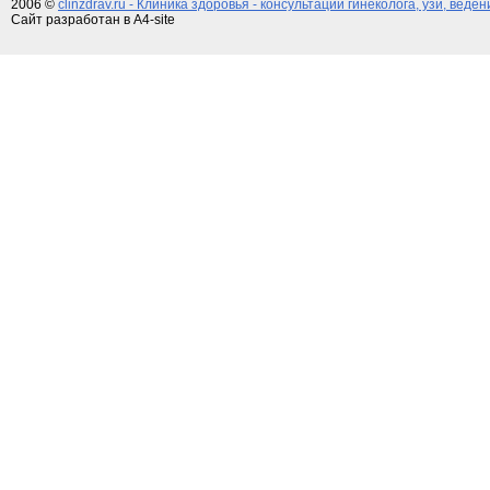
2006 ©
clinzdrav.ru - Клиника здоровья - консультации гинеколога, узи, веде
Сайт разработан в A4-site