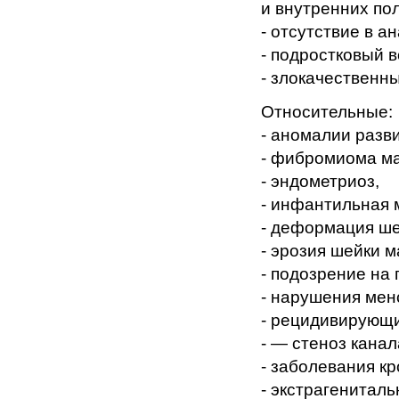
и внутренних по
- отсутствие в а
- подростковый в
- злокачественн
Относительные:
- аномалии разв
- фибромиома ма
- эндометриоз,
- инфантильная м
- деформация ше
- эрозия шейки м
- подозрение на
- нарушения мен
- рецидивирующи
- — стеноз канал
- заболевания кро
- экстрагенитал