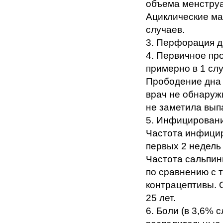
объема менструа
Ациклические ма
случаев.
3. Перфорация д
4. Первичное пр
примерно в 1 сл
Прободение дна 
врач не обнаруж
не заметила вы
5. Инфицирован
Частота инфицир
первых 2 недель
Частота сальпин
по сравнению с 
контрацептивы. 
25 лет.
6. Боли (в 3,6% 