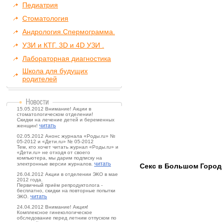
Педиатрия
Стоматология
Андрология.Спермограмма.
УЗИ и КТГ. 3D и 4D УЗИ .
Лабораторная диагностика
Школа для будущих
родителей
15.05.2012 Внимание! Акции в
стоматологическом отделении!
Скидки на лечение детей и беременных
читать
женщин!
02.05.2012 Анонс журнала «Роды.ru» №
05-2012 и «Дети.ru» № 05-2012
Тем, кто хочет читать журнал «Роды.ru» и
«Дети.ru» не отходя от своего
компьютера, мы дарим подписку на
читать
электронные версии журналов.
Секс в Большом Городе
26.04.2012 Акции в отделении ЭКО в мае
2012 года.
Первичный приём репродуктолога -
бесплатно, скидки на повторные попытки
читать
ЭКО.
24.04.2012 Внимание! Акция!
Комплексное гинекологическое
обследование перед летним отпуском по