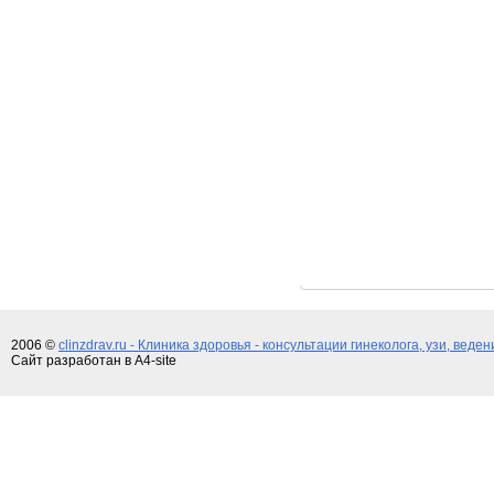
2006 ©
clinzdrav.ru - Клиника здоровья - консультации гинеколога, узи, веде
Сайт разработан в A4-site